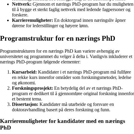
Nettverk:
Gjennom et nærings PhD-program har du muligheten
til å bygge et sterkt faglig nettverk med ledende fagpersoner og
forskere.
Karrieremuligheter:
En doktorgrad innen næringsliv åpner
dørene for lederstillinger og høyere lønn.
Programstruktur for en nærings PhD
Programstrukturen for en nærings PhD kan variere avhengig av
universitetet og programmet du velger å delta i. Vanligvis inkluderer et
nærings PhD-program følgende elementer:
Kursarbeid:
Kandidater i et nærings PhD-program må fullføre
en rekke kurs innenfor områder som forskningsmetoder, ledelse
og økonomi.
Forskningsprosjekt:
En betydelig del av et nærings PhD-
program er dedikert til å gjennomføre original forskning innenfor
et bestemt tema.
Dissertasjon:
Kandidater må utarbeide og forsvare en
doktoravhandling basert på deres forskning og funn.
Karrieremuligheter for kandidater med en nærings
PhD