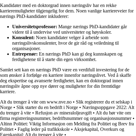
Kandidater med en doktorgrad innen næringsliv har en rekke
karrieremuligheter tilgjengelig for dem. Noen vanlige karriereveier for
nærings PhD-kandidater inkluderer:
Universitetsprofessor:
Mange nærings PhD-kandidater går
videre til å undervise ved universiteter og høyskoler.
Konsulent:
Noen kandidater velger å arbeide som
næringslivskonsulenter, hvor de gir råd og veiledning til
organisasjoner.
Entrepenør:
En nærings PhD kan gi deg kunnskapen og
ferdighetene til å starte din egen virksomhet.
Samlet sett kan en nærings PhD være en verdifull investering for de
som ønsker å forfølge en karriere innenfor næringslivet. Ved å skaffe
deg ekspertise og avanserte ferdigheter, kan en doktorgrad innen
næringsliv åpne opp nye dører og muligheter for din fremtidige
karriere.
Alt du trenger å vite om www.nve.no
•
Slik registrerer du et selskap i
Norge
•
Slik starter du en bedrift i Norge
•
Næringsoppgave 2022: Alt
du trenger å vite
•
Refusjon av mineraloljeavgift
•
Alt du bør vite om
firma registreringsnummer, bedriftsnummer og organisasjonsnummer
•
Altinn Politiet: Viktig Informasjon om Melding fra Politiet og Brev fra
Politiet
•
Faglig leder på trafikkskole
•
Aksjekapital, Overkurs og
Egenkapital: Alt du trenger å vite
•