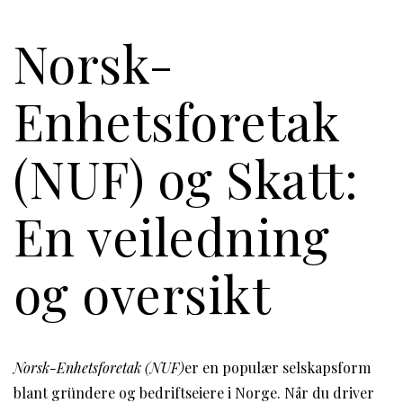
Norsk-
Enhetsforetak
(NUF) og Skatt:
En veiledning
og oversikt
Norsk-Enhetsforetak (NUF)
er en populær selskapsform
blant gründere og bedriftseiere i Norge. Når du driver