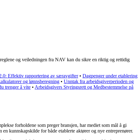
reglene og veiledningen fra NAV kan du sikre en riktig og rettidig
2.0: Effektiv rapportering av særavgifter
•
Dagpenger under etablering
kalkulatorer og lønnsberegning
•
Unntak fra arbeidsgiverperioden og
u trenger å vite
•
Arbeidsgivers Styringsrett og Medbestemmelse på
komplekse forholdene som preger bransjen, har mediet som mål å gi
m en kunnskapskilde for både etablerte aktører og nye entreprenører.