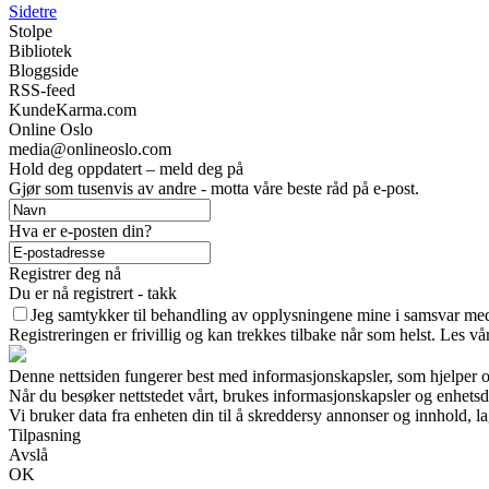
Sidetre
Stolpe
Bibliotek
Bloggside
RSS-feed
KundeKarma.com
Online Oslo
media@onlineoslo.com
Hold deg oppdatert – meld deg på
Gjør som tusenvis av andre - motta våre beste råd på e-post.
Hva er e-posten din?
Registrer deg nå
Du er nå registrert - takk
Jeg samtykker til behandling av opplysningene mine i samsvar med
Registreringen er frivillig og kan trekkes tilbake når som helst. Les vå
Denne nettsiden fungerer best med informasjonskapsler, som hjelper os
Når du besøker nettstedet vårt, brukes informasjonskapsler og enhetsd
Vi bruker data fra enheten din til å skreddersy annonser og innhold, la
Tilpasning
Avslå
OK