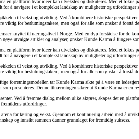
rma en plattform hvor ideer kan utveksles og diskuteres. Med et fokus på
elt for å navigere i et komplekst landskap av muligheter og utfordringer
kkelen til vekst og utvikling. Ved å kombinere historiske perspektiver
e viktig for beslutningstakere, men også for alle som ønsker å forstå 
 temaer knyttet til næringslivet i Norge. Med en dyp forståelse for de 
nom nøye utvalgte artikler og analyser, ønsker Kunde Karma å fungere so
rma en plattform hvor ideer kan utveksles og diskuteres. Med et fokus på
elt for å navigere i et komplekst landskap av muligheter og utfordringer
kkelen til vekst og utvikling. Ved å kombinere historiske perspektiver
e viktig for beslutningstakere, men også for alle som ønsker å forstå 
ftige forretningsmodeller, tar Kunde Karma sikte på å være en ledestjerne
jonen som presenteres. Denne tilnærmingen sikrer at Kunde Karma er en r
ssenter. Ved å fremme dialog mellom ulike aktører, skapes det en platt
 fremtidens utfordringer.
arena for læring og vekst. Gjennom et kontinuerlig arbeid med å utvikle 
nskap og innsikt sammen danner grunnlaget for fremtidig suksess.