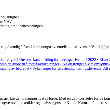
 nøyaktighet.
t av NAV.
ledning om tilbakebetalingen.
er nødvendig å forstå for å unngå eventuelle konsekvenser. Ved å følge 
 du trenger å vite om skattemelding for næringsdrivende i 2022
•
Elsær 
mplett guide til å forstå avskrivninger
•
Alt du trenger å vite om lønns
omgang av begrepet
•
Sykepenger for selvstendig næringsdrivende: Alt d
 temaer knyttet til næringslivet i Norge. Med en dyp forståelse for de 
nom nøye utvalgte artikler og analyser, ønsker Kunde Karma å fungere so