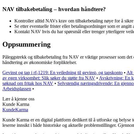
NAV tilbakebetaling – hvordan håndtere?
Kontroller alltid NAVs krav om tilbakebetaling nøye for å sikre
Se etter eventuelle frister eller betalingsordninger som er angit
Kontakt NAV hvis du har spørsmål eller trenger ytterligere vei
Oppsummering
Påleggstrekk og tilbakebetaling fra NAV er viktige prosesser som det 
håndtering av økonomiske forpliktelser.
Gevinst og tap i rf-1219: En veiledning til gevinst- og tapskonto
•
Alt
av egen virksomhet: Slik søker du støtte fra NAV
•
Avskrivning: En ko
søknad om fritak hos NAV
•
Selvstendig næringsdrivende: En gjenn
Arbeidsplassen
•
Lær å kjenne oss
Kunde Karma
Kunde
Karma
Kunde Karma er en digital plattform dedikert til å utforske og belyse
leserne innsikt i både historiske og aktuelle problemstillinger. Gjen