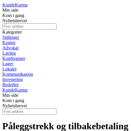
Kunde
Karma
Min side
Kom i gang
Nyhetsbrevet
Kategorier
Stillinger
Kontor
Advokat
Læring
Konferanser
Lager
Lokaler
Kommunikasjon
Investering
Bedrifter
Kunde
Karma
Min side
Kom i gang
Nyhetsbrevet
Påleggstrekk og tilbakebetaling