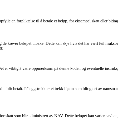
pfylle en forpliktelse til å betale et beløp, for eksempel skatt eller bidra
 de krever beløpet tilbake. Dette kan skje hvis det har vært feil i saksbe
r.
et er viktig å være oppmerksom på denne koden og eventuelle instruksj
t ditt blir betalt. Påleggstrekk er et trekk i lønn som blir gjort av namsm
r skatt som blir administrert av NAV. Dette beløpet kan variere avhengi