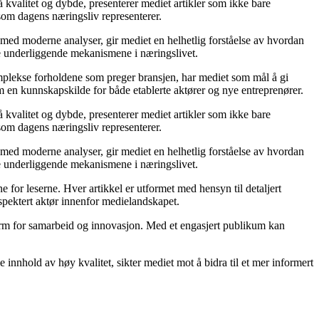
 kvalitet og dybde, presenterer mediet artikler som ikke bare
 som dagens næringsliv representerer.
 med moderne analyser, gir mediet en helhetlig forståelse av hvordan
de underliggende mekanismene i næringslivet.
komplekse forholdene som preger bransjen, har mediet som mål å gi
m en kunnskapskilde for både etablerte aktører og nye entreprenører.
 kvalitet og dybde, presenterer mediet artikler som ikke bare
 som dagens næringsliv representerer.
 med moderne analyser, gir mediet en helhetlig forståelse av hvordan
de underliggende mekanismene i næringslivet.
 for leserne. Hver artikkel er utformet med hensyn til detaljert
espektert aktør innenfor medielandskapet.
form for samarbeid og innovasjon. Med et engasjert publikum kan
innhold av høy kvalitet, sikter mediet mot å bidra til et mer informert