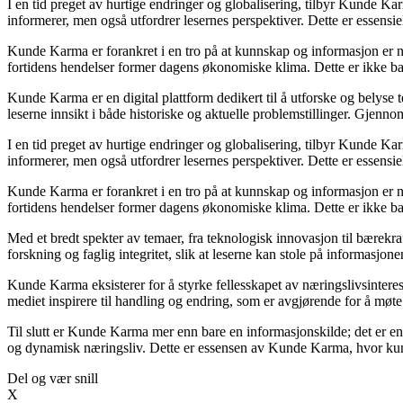
I en tid preget av hurtige endringer og globalisering, tilbyr Kunde Ka
informerer, men også utfordrer lesernes perspektiver. Dette er essensi
Kunde Karma er forankret i en tro på at kunnskap og informasjon er nø
fortidens hendelser former dagens økonomiske klima. Dette er ikke bar
Kunde Karma er en digital plattform dedikert til å utforske og belyse
leserne innsikt i både historiske og aktuelle problemstillinger. Gjen
I en tid preget av hurtige endringer og globalisering, tilbyr Kunde Ka
informerer, men også utfordrer lesernes perspektiver. Dette er essensi
Kunde Karma er forankret i en tro på at kunnskap og informasjon er nø
fortidens hendelser former dagens økonomiske klima. Dette er ikke bar
Med et bredt spekter av temaer, fra teknologisk innovasjon til bærekra
forskning og faglig integritet, slik at leserne kan stole på informas
Kunde Karma eksisterer for å styrke fellesskapet av næringslivsintere
mediet inspirere til handling og endring, som er avgjørende for å møte
Til slutt er Kunde Karma mer enn bare en informasjonskilde; det er en 
og dynamisk næringsliv. Dette er essensen av Kunde Karma, hvor kun
Del og vær snill
X