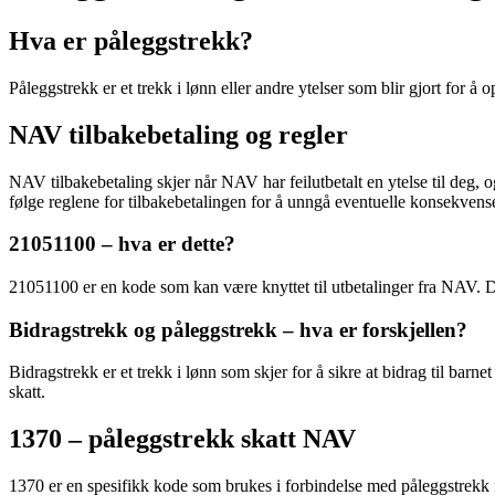
Hva er påleggstrekk?
Påleggstrekk er et trekk i lønn eller andre ytelser som blir gjort for å op
NAV tilbakebetaling og regler
NAV tilbakebetaling skjer når NAV har feilutbetalt en ytelse til deg, og
følge reglene for tilbakebetalingen for å unngå eventuelle konsekvense
21051100 – hva er dette?
21051100 er en kode som kan være knyttet til utbetalinger fra NAV. D
Bidragstrekk og påleggstrekk – hva er forskjellen?
Bidragstrekk er et trekk i lønn som skjer for å sikre at bidrag til barne
skatt.
1370 – påleggstrekk skatt NAV
1370 er en spesifikk kode som brukes i forbindelse med påleggstrekk fo