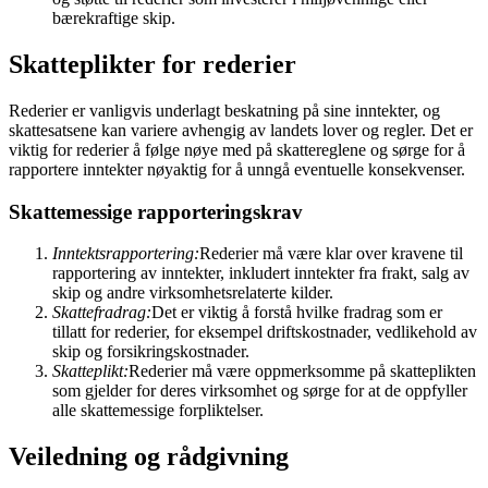
bærekraftige skip.
Skatteplikter for rederier
Rederier er vanligvis underlagt beskatning på sine inntekter, og
skattesatsene kan variere avhengig av landets lover og regler. Det er
viktig for rederier å følge nøye med på skattereglene og sørge for å
rapportere inntekter nøyaktig for å unngå eventuelle konsekvenser.
Skattemessige rapporteringskrav
Inntektsrapportering:
Rederier må være klar over kravene til
rapportering av inntekter, inkludert inntekter fra frakt, salg av
skip og andre virksomhetsrelaterte kilder.
Skattefradrag:
Det er viktig å forstå hvilke fradrag som er
tillatt for rederier, for eksempel driftskostnader, vedlikehold av
skip og forsikringskostnader.
Skatteplikt:
Rederier må være oppmerksomme på skatteplikten
som gjelder for deres virksomhet og sørge for at de oppfyller
alle skattemessige forpliktelser.
Veiledning og rådgivning