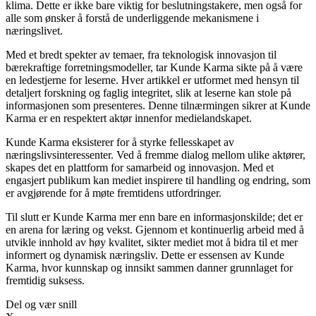
klima. Dette er ikke bare viktig for beslutningstakere, men også for
alle som ønsker å forstå de underliggende mekanismene i
næringslivet.
Med et bredt spekter av temaer, fra teknologisk innovasjon til
bærekraftige forretningsmodeller, tar Kunde Karma sikte på å være
en ledestjerne for leserne. Hver artikkel er utformet med hensyn til
detaljert forskning og faglig integritet, slik at leserne kan stole på
informasjonen som presenteres. Denne tilnærmingen sikrer at Kunde
Karma er en respektert aktør innenfor medielandskapet.
Kunde Karma eksisterer for å styrke fellesskapet av
næringslivsinteressenter. Ved å fremme dialog mellom ulike aktører,
skapes det en plattform for samarbeid og innovasjon. Med et
engasjert publikum kan mediet inspirere til handling og endring, som
er avgjørende for å møte fremtidens utfordringer.
Til slutt er Kunde Karma mer enn bare en informasjonskilde; det er
en arena for læring og vekst. Gjennom et kontinuerlig arbeid med å
utvikle innhold av høy kvalitet, sikter mediet mot å bidra til et mer
informert og dynamisk næringsliv. Dette er essensen av Kunde
Karma, hvor kunnskap og innsikt sammen danner grunnlaget for
fremtidig suksess.
Del og vær snill