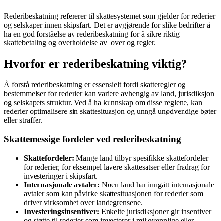
Rederibeskatning refererer til skattesystemet som gjelder for rederier
og selskaper innen skipsfart. Det er avgjørende for slike bedrifter å
ha en god forståelse av rederibeskatning for å sikre riktig
skattebetaling og overholdelse av lover og regler.
Hvorfor er rederibeskatning viktig?
Å forstå rederibeskatning er essensielt fordi skatteregler og
bestemmelser for rederier kan variere avhengig av land, jurisdiksjon
og selskapets struktur. Ved å ha kunnskap om disse reglene, kan
rederier optimalisere sin skattesituasjon og unngå unødvendige bøter
eller straffer.
Skattemessige fordeler ved rederibeskatning
Skattefordeler:
Mange land tilbyr spesifikke skattefordeler
for rederier, for eksempel lavere skattesatser eller fradrag for
investeringer i skipsfart.
Internasjonale avtaler:
Noen land har inngått internasjonale
avtaler som kan påvirke skattesituasjonen for rederier som
driver virksomhet over landegrensene.
Investeringsinsentiver:
Enkelte jurisdiksjoner gir insentiver
og støtte til rederier som investerer i miljøvennlige eller