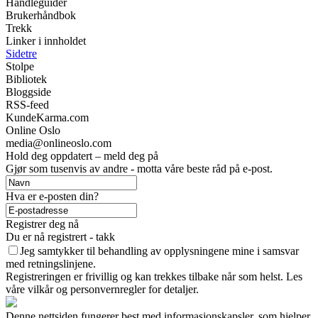
Handleguider
Brukerhåndbok
Trekk
Linker i innholdet
Sidetre
Stolpe
Bibliotek
Bloggside
RSS-feed
KundeKarma.com
Online Oslo
media@onlineoslo.com
Hold deg oppdatert – meld deg på
Gjør som tusenvis av andre - motta våre beste råd på e-post.
Hva er e-posten din?
Registrer deg nå
Du er nå registrert - takk
Jeg samtykker til behandling av opplysningene mine i samsvar
med retningslinjene.
Registreringen er frivillig og kan trekkes tilbake når som helst. Les
våre vilkår og personvernregler for detaljer.
Denne nettsiden fungerer best med informasjonskapsler, som hjelper