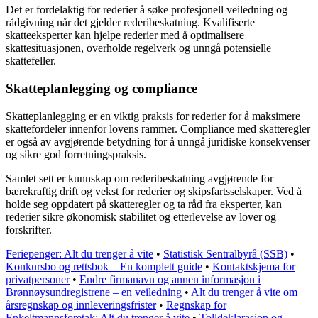
Det er fordelaktig for rederier å søke profesjonell veiledning og
rådgivning når det gjelder rederibeskatning. Kvalifiserte
skatteeksperter kan hjelpe rederier med å optimalisere
skattesituasjonen, overholde regelverk og unngå potensielle
skattefeller.
Skatteplanlegging og compliance
Skatteplanlegging er en viktig praksis for rederier for å maksimere
skattefordeler innenfor lovens rammer. Compliance med skatteregler
er også av avgjørende betydning for å unngå juridiske konsekvenser
og sikre god forretningspraksis.
Samlet sett er kunnskap om rederibeskatning avgjørende for
bærekraftig drift og vekst for rederier og skipsfartsselskaper. Ved å
holde seg oppdatert på skatteregler og ta råd fra eksperter, kan
rederier sikre økonomisk stabilitet og etterlevelse av lover og
forskrifter.
Feriepenger: Alt du trenger å vite
•
Statistisk Sentralbyrå (SSB)
•
Konkursbo og rettsbok – En komplett guide
•
Kontaktskjema for
privatpersoner
•
Endre firmanavn og annen informasjon i
Brønnøysundregistrene – en veiledning
•
Alt du trenger å vite om
årsregnskap og innleveringsfrister
•
Regnskap for
Enkeltmannsforetak: Alt du trenger å vite
•
Tolldeklarasjon og