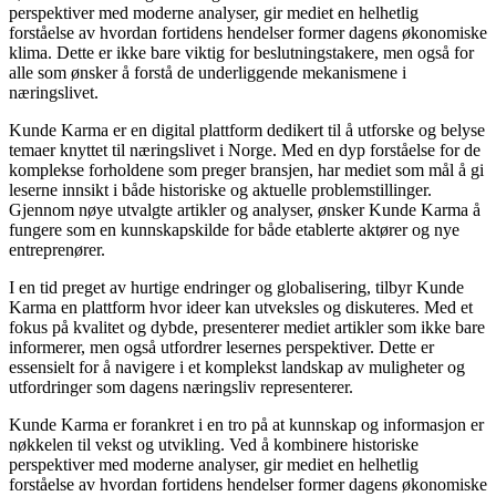
perspektiver med moderne analyser, gir mediet en helhetlig
forståelse av hvordan fortidens hendelser former dagens økonomiske
klima. Dette er ikke bare viktig for beslutningstakere, men også for
alle som ønsker å forstå de underliggende mekanismene i
næringslivet.
Kunde Karma er en digital plattform dedikert til å utforske og belyse
temaer knyttet til næringslivet i Norge. Med en dyp forståelse for de
komplekse forholdene som preger bransjen, har mediet som mål å gi
leserne innsikt i både historiske og aktuelle problemstillinger.
Gjennom nøye utvalgte artikler og analyser, ønsker Kunde Karma å
fungere som en kunnskapskilde for både etablerte aktører og nye
entreprenører.
I en tid preget av hurtige endringer og globalisering, tilbyr Kunde
Karma en plattform hvor ideer kan utveksles og diskuteres. Med et
fokus på kvalitet og dybde, presenterer mediet artikler som ikke bare
informerer, men også utfordrer lesernes perspektiver. Dette er
essensielt for å navigere i et komplekst landskap av muligheter og
utfordringer som dagens næringsliv representerer.
Kunde Karma er forankret i en tro på at kunnskap og informasjon er
nøkkelen til vekst og utvikling. Ved å kombinere historiske
perspektiver med moderne analyser, gir mediet en helhetlig
forståelse av hvordan fortidens hendelser former dagens økonomiske