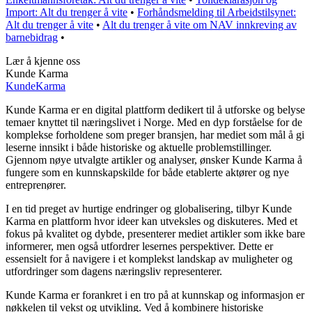
Import: Alt du trenger å vite
•
Forhåndsmelding til Arbeidstilsynet:
Alt du trenger å vite
•
Alt du trenger å vite om NAV innkreving av
barnebidrag
•
Lær å kjenne oss
Kunde Karma
Kunde
Karma
Kunde Karma er en digital plattform dedikert til å utforske og belyse
temaer knyttet til næringslivet i Norge. Med en dyp forståelse for de
komplekse forholdene som preger bransjen, har mediet som mål å gi
leserne innsikt i både historiske og aktuelle problemstillinger.
Gjennom nøye utvalgte artikler og analyser, ønsker Kunde Karma å
fungere som en kunnskapskilde for både etablerte aktører og nye
entreprenører.
I en tid preget av hurtige endringer og globalisering, tilbyr Kunde
Karma en plattform hvor ideer kan utveksles og diskuteres. Med et
fokus på kvalitet og dybde, presenterer mediet artikler som ikke bare
informerer, men også utfordrer lesernes perspektiver. Dette er
essensielt for å navigere i et komplekst landskap av muligheter og
utfordringer som dagens næringsliv representerer.
Kunde Karma er forankret i en tro på at kunnskap og informasjon er
nøkkelen til vekst og utvikling. Ved å kombinere historiske