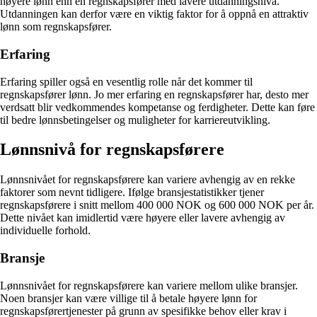
høyere lønn enn en regnskapsfører med lavere utdanningsnivå.
Utdanningen kan derfor være en viktig faktor for å oppnå en attraktiv
lønn som regnskapsfører.
Erfaring
Erfaring spiller også en vesentlig rolle når det kommer til
regnskapsfører lønn. Jo mer erfaring en regnskapsfører har, desto mer
verdsatt blir vedkommendes kompetanse og ferdigheter. Dette kan føre
til bedre lønnsbetingelser og muligheter for karriereutvikling.
Lønnsnivå for regnskapsførere
Lønnsnivået for regnskapsførere kan variere avhengig av en rekke
faktorer som nevnt tidligere. Ifølge bransjestatistikker tjener
regnskapsførere i snitt mellom 400 000 NOK og 600 000 NOK per år.
Dette nivået kan imidlertid være høyere eller lavere avhengig av
individuelle forhold.
Bransje
Lønnsnivået for regnskapsførere kan variere mellom ulike bransjer.
Noen bransjer kan være villige til å betale høyere lønn for
regnskapsførertjenester på grunn av spesifikke behov eller krav i