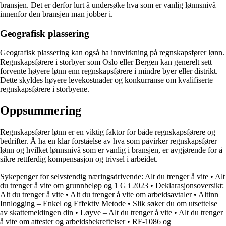
bransjen. Det er derfor lurt å undersøke hva som er vanlig lønnsnivå
innenfor den bransjen man jobber i.
Geografisk plassering
Geografisk plassering kan også ha innvirkning på regnskapsfører lønn.
Regnskapsførere i storbyer som Oslo eller Bergen kan generelt sett
forvente høyere lønn enn regnskapsførere i mindre byer eller distrikt.
Dette skyldes høyere levekostnader og konkurranse om kvalifiserte
regnskapsførere i storbyene.
Oppsummering
Regnskapsfører lønn er en viktig faktor for både regnskapsførere og
bedrifter. Å ha en klar forståelse av hva som påvirker regnskapsfører
lønn og hvilket lønnsnivå som er vanlig i bransjen, er avgjørende for å
sikre rettferdig kompensasjon og trivsel i arbeidet.
Sykepenger for selvstendig næringsdrivende: Alt du trenger å vite
•
Alt
du trenger å vite om grunnbeløp og 1 G i 2023
•
Deklarasjonsoversikt:
Alt du trenger å vite
•
Alt du trenger å vite om arbeidsavtaler
•
Altinn
Innlogging – Enkel og Effektiv Metode
•
Slik søker du om utsettelse
av skattemeldingen din
•
Løyve – Alt du trenger å vite
•
Alt du trenger
å vite om attester og arbeidsbekreftelser
•
RF-1086 og