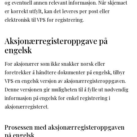
og eventuell annen relevant informasjon. Når skjemaet
er korrekt utfylt, kan det leveres per post eller
elektronisk til VPS for registrering.
Aksjonærregisteroppgave på
engelsk
For aksjonærer som ikke snakker norsk eller
foretrekker å håndtere dokumenter på engelsk, tilbyr
VPS en engelsk versjon av aksjonærregisteroppgaven.
Denne versjonen gir muligheten til å fylle ut nødvendig
informasjon på engelsk for enkel registrering i
aksjonærregisteret.
Prosessen med aksjonærregisteroppgaven
på engelsk