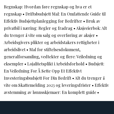
Regnskap: Hvordan føre regnskap og hva er et
regnskap
•
Driftsbudsjett Mal: En Omfattende Guide til
Effektiv Budsjettplanlegging for Bedrifter
•
Bruk av
privatbil i næring: Regler og fradrag
•
Aksjeeierbok: Alt
du trenger å vite om salg og overføring av aksjer
•
Arbeidsgivers plikter og arbeidstakers rettigheter i
arbeidslivet
•
Mal for stiftelsesdokument,
generalforsamling, vedtekter og flere: Veiledning og
eksempler
•
Lojalitetsplikt i Arbeidsforhold
•
Budsjett:
En Veiledning For Å Sette Opp Et Effektivt
Investeringsbudsjett For Din Bedrift
•
Alt du trenger å
vite om Skattemelding 2023 og leveringsfrister
•
Effektiv
avstemming av lønnsskjemaer: En komplett guide
•