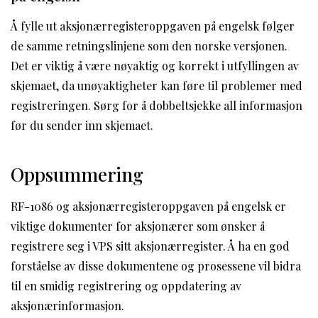
Å fylle ut aksjonærregisteroppgaven på engelsk følger
de samme retningslinjene som den norske versjonen.
Det er viktig å være nøyaktig og korrekt i utfyllingen av
skjemaet, da unøyaktigheter kan føre til problemer med
registreringen. Sørg for å dobbeltsjekke all informasjon
før du sender inn skjemaet.
Oppsummering
RF-1086 og aksjonærregisteroppgaven på engelsk er
viktige dokumenter for aksjonærer som ønsker å
registrere seg i VPS sitt aksjonærregister. Å ha en god
forståelse av disse dokumentene og prosessene vil bidra
til en smidig registrering og oppdatering av
aksjonærinformasjon.