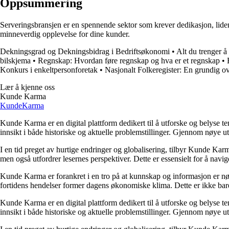
Oppsummering
Serveringsbransjen er en spennende sektor som krever dedikasjon, liden
minneverdig opplevelse for dine kunder.
Dekningsgrad og Dekningsbidrag i Bedriftsøkonomi
•
Alt du trenger
bilskjema
•
Regnskap: Hvordan føre regnskap og hva er et regnskap
•
Konkurs i enkeltpersonforetak
•
Nasjonalt Folkeregister: En grundig ov
Lær å kjenne oss
Kunde Karma
Kunde
Karma
Kunde Karma er en digital plattform dedikert til å utforske og belyse t
innsikt i både historiske og aktuelle problemstillinger. Gjennom nøye 
I en tid preget av hurtige endringer og globalisering, tilbyr Kunde Kar
men også utfordrer lesernes perspektiver. Dette er essensielt for å nav
Kunde Karma er forankret i en tro på at kunnskap og informasjon er nøk
fortidens hendelser former dagens økonomiske klima. Dette er ikke bare
Kunde Karma er en digital plattform dedikert til å utforske og belyse t
innsikt i både historiske og aktuelle problemstillinger. Gjennom nøye 