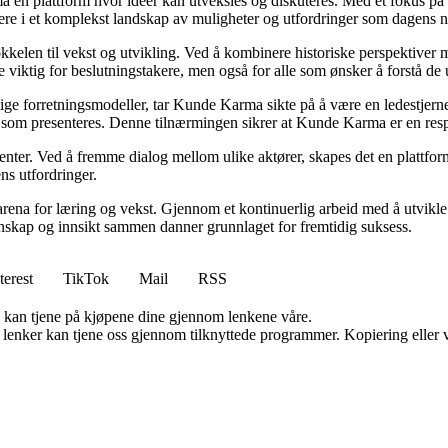
ma en plattform hvor ideer kan utveksles og diskuteres. Med et fokus på 
igere i et komplekst landskap av muligheter og utfordringer som dagens n
kelen til vekst og utvikling. Ved å kombinere historiske perspektiver m
 viktig for beslutningstakere, men også for alle som ønsker å forstå d
ige forretningsmodeller, tar Kunde Karma sikte på å være en ledestjerne 
nen som presenteres. Denne tilnærmingen sikrer at Kunde Karma er en res
senter. Ved å fremme dialog mellom ulike aktører, skapes det en plattf
ns utfordringer.
rena for læring og vekst. Gjennom et kontinuerlig arbeid med å utvikle i
skap og innsikt sammen danner grunnlaget for fremtidig suksess.
terest
TikTok
Mail
RSS
g kan tjene på kjøpene dine gjennom lenkene våre.
n lenker kan tjene oss gjennom tilknyttede programmer. Kopiering eller v