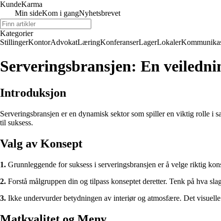
Kunde
Karma
Min side
Kom i gang
Nyhetsbrevet
Kategorier
Stillinger
Kontor
Advokat
Læring
Konferanser
Lager
Lokaler
Kommunikas
Serveringsbransjen: En veilednin
Introduksjon
Serveringsbransjen er en dynamisk sektor som spiller en viktig rolle i s
til suksess.
Valg av Konsept
1.
Grunnleggende for suksess i serveringsbransjen er å velge riktig kons
2.
Forstå målgruppen din og tilpass konseptet deretter. Tenk på hva slag
3.
Ikke undervurder betydningen av interiør og atmosfære. Det visuelle i
Matkvalitet og Meny