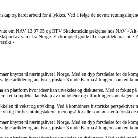
skap og hardt arbeid for å lykkes. Ved å følge de nevnte retningslinjen
 å vite om NAV 13 07.05 og RTV Skademeldingsskjema hos NAV
•
Alt
Eksport av varer fra Norge: En komplett guide til eksportdeklarasjon
•
A
ersikt
•
emaer knyttet til næringslivet i Norge. Med en dyp forståelse for de ko
utvalgte artikler og analyser, ønsker Kunde Karma å fungere som en kunn
ma en plattform hvor ideer kan utveksles og diskuteres. Med et fokus på 
igere i et komplekst landskap av muligheter og utfordringer som dagens n
kelen til vekst og utvikling. Ved å kombinere historiske perspektiver m
 viktig for beslutningstakere, men også for alle som ønsker å forstå d
emaer knyttet til næringslivet i Norge. Med en dyp forståelse for de ko
utvalgte artikler og analyser, ønsker Kunde Karma å fungere som en kunn