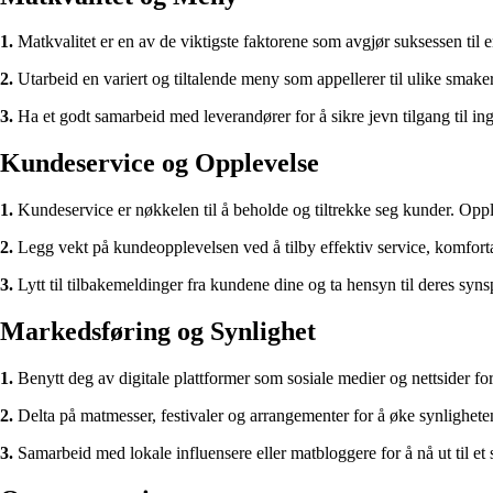
1.
Matkvalitet er en av de viktigste faktorene som avgjør suksessen til en 
2.
Utarbeid en variert og tiltalende meny som appellerer til ulike smaker o
3.
Ha et godt samarbeid med leverandører for å sikre jevn tilgang til ing
Kundeservice og Opplevelse
1.
Kundeservice er nøkkelen til å beholde og tiltrekke seg kunder. Op
2.
Legg vekt på kundeopplevelsen ved å tilby effektiv service, komforta
3.
Lytt til tilbakemeldinger fra kundene dine og ta hensyn til deres syns
Markedsføring og Synlighet
1.
Benytt deg av digitale plattformer som sosiale medier og nettsider 
2.
Delta på matmesser, festivaler og arrangementer for å øke synlighe
3.
Samarbeid med lokale influensere eller matbloggere for å nå ut til et