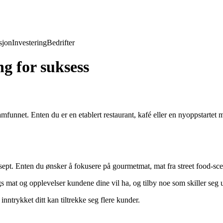
jon
Investering
Bedrifter
g for suksess
amfunnet. Enten du er en etablert restaurant, kafé eller en nyoppstartet 
ept. Enten du ønsker å fokusere på gourmetmat, mat fra street food-scene
s mat og opplevelser kundene dine vil ha, og tilby noe som skiller seg u
nntrykket ditt kan tiltrekke seg flere kunder.