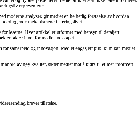
kvalitet og dybde, presenterer mediet artikler som ikke bare informerer,
æringsliv representerer.
ed moderne analyser, gir mediet en helhetlig forståelse av hvordan
e underliggende mekanismene i næringslivet.
for leserne. Hver artikkel er utformet med hensyn til detaljert
pektert aktør innenfor medielandskapet.
orm for samarbeid og innovasjon. Med et engasjert publikum kan mediet
nnhold av høy kvalitet, sikter mediet mot å bidra til et mer informert
ideresending krever tillatelse.