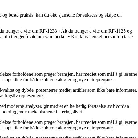
e og beste praksis, kan du øke sjansene for suksess og skape en
 du trenger å vite om RF-1233
•
Alt du trenger å vite om RF-1125 og
lt du trenger å vite om varemerker
•
Konkurs i enkeltpersonforetak
•
mplekse forholdene som preger bransjen, har mediet som mål å gi leserne
skapskilde for både etablerte aktører og nye entreprenører.
kvalitet og dybde, presenterer mediet artikler som ikke bare informerer,
æringsliv representerer.
ed moderne analyser, gir mediet en helhetlig forståelse av hvordan
e underliggende mekanismene i næringslivet.
mplekse forholdene som preger bransjen, har mediet som mål å gi leserne
skapskilde for både etablerte aktører og nye entreprenører.