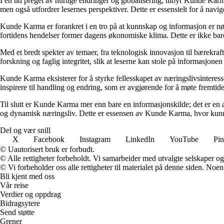
I en tid preget av hurtige endringer og globalisering, tilbyr Kunde Kar
men også utfordrer lesernes perspektiver. Dette er essensielt for å nav
Kunde Karma er forankret i en tro på at kunnskap og informasjon er nøk
fortidens hendelser former dagens økonomiske klima. Dette er ikke bare
Med et bredt spekter av temaer, fra teknologisk innovasjon til bærekraft
forskning og faglig integritet, slik at leserne kan stole på informasjo
Kunde Karma eksisterer for å styrke fellesskapet av næringslivsinteres
inspirere til handling og endring, som er avgjørende for å møte fremtide
Til slutt er Kunde Karma mer enn bare en informasjonskilde; det er en a
og dynamisk næringsliv. Dette er essensen av Kunde Karma, hvor kunn
Del og vær snill
X
Facebook
Instagram
LinkedIn
YouTube
Pin
© Uautorisert bruk er forbudt.
© Alle rettigheter forbeholdt. Vi samarbeider med utvalgte selskaper o
© Vi forbeholder oss alle rettigheter til materialet på denne siden. Noe
Bli kjent med oss
Vår reise
Verdier og oppdrag
Bidragsytere
Send støtte
Grener