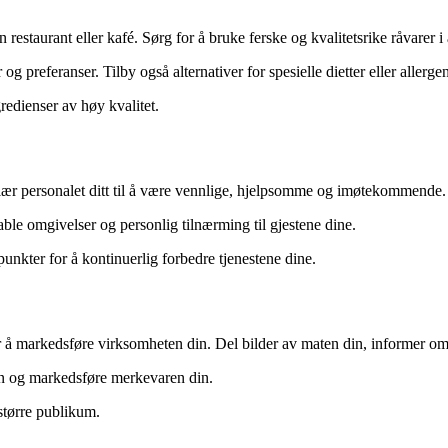
restaurant eller kafé. Sørg for å bruke ferske og kvalitetsrike råvarer i a
g preferanser. Tilby også alternativer for spesielle dietter eller allergen
redienser av høy kvalitet.
plær personalet ditt til å være vennlige, hjelpsomme og imøtekommende.
ble omgivelser og personlig tilnærming til gjestene dine.
punkter for å kontinuerlig forbedre tjenestene dine.
for å markedsføre virksomheten din. Del bilder av maten din, informer o
ten og markedsføre merkevaren din.
 større publikum.