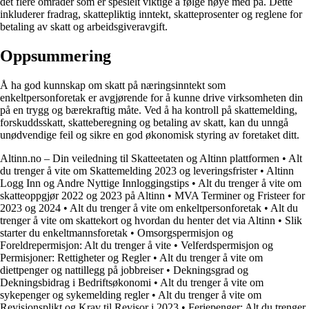
det flere områder som er spesielt viktige å følge nøye med på. Dette
inkluderer fradrag, skattepliktig inntekt, skatteprosenter og reglene for
betaling av skatt og arbeidsgiveravgift.
Oppsummering
Å ha god kunnskap om skatt på næringsinntekt som
enkeltpersonforetak er avgjørende for å kunne drive virksomheten din
på en trygg og bærekraftig måte. Ved å ha kontroll på skattemelding,
forskuddsskatt, skatteberegning og betaling av skatt, kan du unngå
unødvendige feil og sikre en god økonomisk styring av foretaket ditt.
Altinn.no – Din veiledning til Skatteetaten og Altinn plattformen
•
Alt
du trenger å vite om Skattemelding 2023 og leveringsfrister
•
Altinn
Logg Inn og Andre Nyttige Innloggingstips
•
Alt du trenger å vite om
skatteoppgjør 2022 og 2023 på Altinn
•
MVA Terminer og Fristeer for
2023 og 2024
•
Alt du trenger å vite om enkeltpersonforetak
•
Alt du
trenger å vite om skattekort og hvordan du henter det via Altinn
•
Slik
starter du enkeltmannsforetak
•
Omsorgspermisjon og
Foreldrepermisjon: Alt du trenger å vite
•
Velferdspermisjon og
Permisjoner: Rettigheter og Regler
•
Alt du trenger å vite om
diettpenger og nattillegg på jobbreiser
•
Dekningsgrad og
Dekningsbidrag i Bedriftsøkonomi
•
Alt du trenger å vite om
sykepenger og sykemelding regler
•
Alt du trenger å vite om
Revisjonsplikt og Krav til Revisor i 2023
•
Feriepenger: Alt du trenger