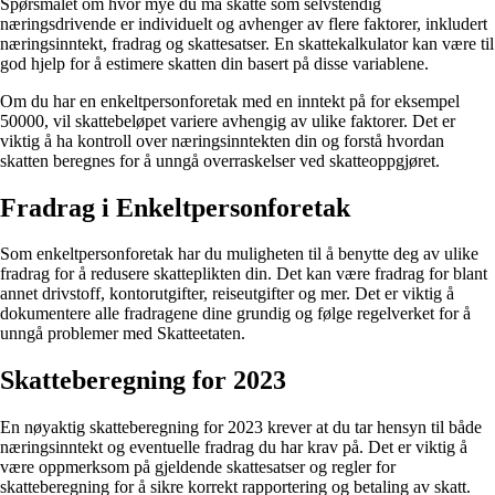
Spørsmålet om hvor mye du må skatte som selvstendig
næringsdrivende er individuelt og avhenger av flere faktorer, inkludert
næringsinntekt, fradrag og skattesatser. En skattekalkulator kan være til
god hjelp for å estimere skatten din basert på disse variablene.
Om du har en enkeltpersonforetak med en inntekt på for eksempel
50000, vil skattebeløpet variere avhengig av ulike faktorer. Det er
viktig å ha kontroll over næringsinntekten din og forstå hvordan
skatten beregnes for å unngå overraskelser ved skatteoppgjøret.
Fradrag i Enkeltpersonforetak
Som enkeltpersonforetak har du muligheten til å benytte deg av ulike
fradrag for å redusere skatteplikten din. Det kan være fradrag for blant
annet drivstoff, kontorutgifter, reiseutgifter og mer. Det er viktig å
dokumentere alle fradragene dine grundig og følge regelverket for å
unngå problemer med Skatteetaten.
Skatteberegning for 2023
En nøyaktig skatteberegning for 2023 krever at du tar hensyn til både
næringsinntekt og eventuelle fradrag du har krav på. Det er viktig å
være oppmerksom på gjeldende skattesatser og regler for
skatteberegning for å sikre korrekt rapportering og betaling av skatt.