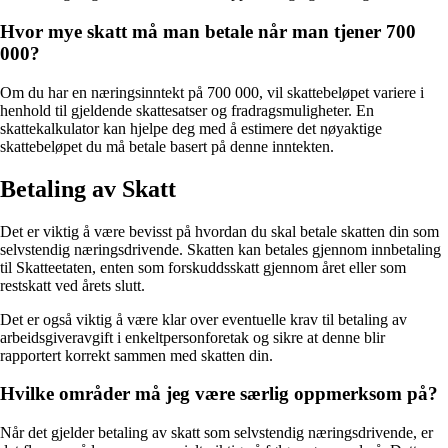
Hvor mye skatt må man betale når man tjener 700
000?
Om du har en næringsinntekt på 700 000, vil skattebeløpet variere i
henhold til gjeldende skattesatser og fradragsmuligheter. En
skattekalkulator kan hjelpe deg med å estimere det nøyaktige
skattebeløpet du må betale basert på denne inntekten.
Betaling av Skatt
Det er viktig å være bevisst på hvordan du skal betale skatten din som
selvstendig næringsdrivende. Skatten kan betales gjennom innbetaling
til Skatteetaten, enten som forskuddsskatt gjennom året eller som
restskatt ved årets slutt.
Det er også viktig å være klar over eventuelle krav til betaling av
arbeidsgiveravgift i enkeltpersonforetak og sikre at denne blir
rapportert korrekt sammen med skatten din.
Hvilke områder må jeg være særlig oppmerksom på?
Når det gjelder betaling av skatt som selvstendig næringsdrivende, er