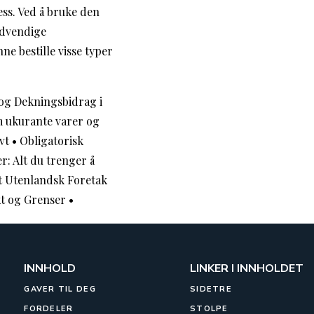
ess. Ved å bruke den
ødvendige
e bestille visse typer
og Dekningsbidrag i
om ukurante varer og
vt
•
Obligatorisk
r: Alt du trenger å
t Utenlandsk Foretak
kt og Grenser
•
INNHOLD
LINKER I INNHOLDET
GAVER TIL DEG
SIDETRE
FORDELER
STOLPE