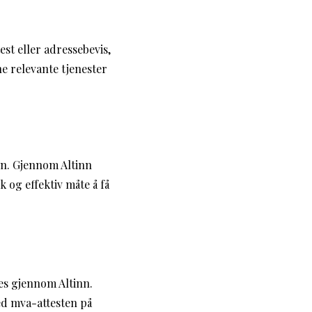
st eller adressebevis,
ne relevante tjenester
in. Gjennom Altinn
k og effektiv måte å få
es gjennom Altinn.
ned mva-attesten på