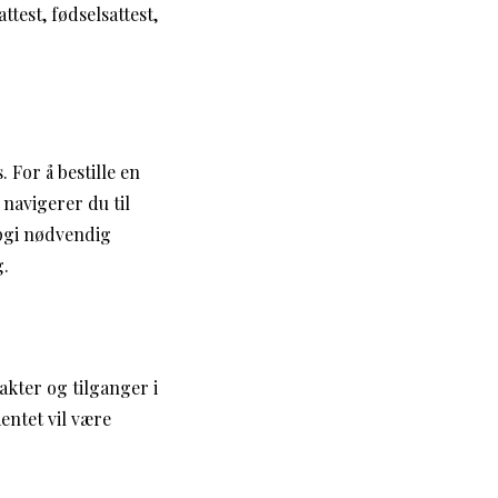
test, fødselsattest,
 For å bestille en
navigerer du til
oppgi nødvendig
g.
akter og tilganger i
entet vil være