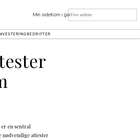
Min side
Kom i gang
INVESTERING
BEDRIFTER
ttester
m
n er en sentral
le nødvendige attester