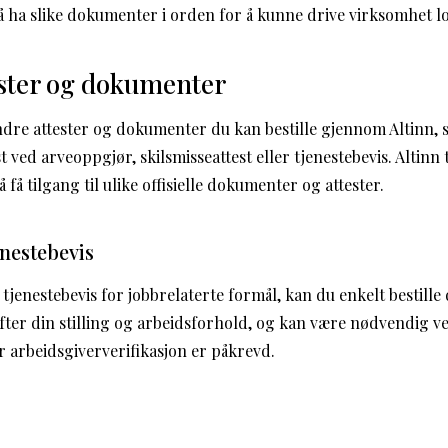
g å ha slike dokumenter i orden for å kunne drive virksomhet lo
ester og dokumenter
ndre attester og dokumenter du kan bestille gjennom Altinn,
t ved arveoppgjør, skilsmisseattest eller tjenestebevis. Altinn 
å få tilgang til ulike offisielle dokumenter og attester.
enestebevis
jenestebevis for jobbrelaterte formål, kan du enkelt bestille
efter din stilling og arbeidsforhold, og kan være nødvendig v
r arbeidsgiververifikasjon er påkrevd.