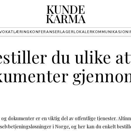
KUNDE
KARMA
VOKAT
LÆRING
KONFERANSER
LAGER
LOKALER
KOMMUNIKASJON
estiller du ulike a
kumenter gjenno
er og dokumenter er en viktig del av offentlige tjenester. Altin
 selvbetjeningsløsninger i Norge, og her kan du enkelt bestil