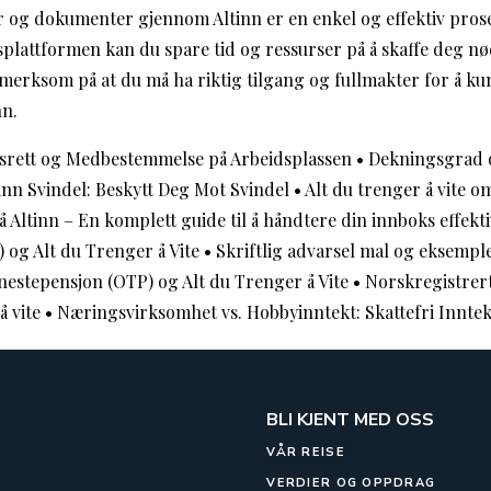
ter og dokumenter gjennom Altinn er en enkel og effektiv pros
gsplattformen kan du spare tid og ressurser på å skaffe deg n
rksom på at du må ha riktig tilgang og fullmakter for å kunn
nn.
gsrett og Medbestemmelse på Arbeidsplassen
•
Dekningsgrad 
inn Svindel: Beskytt Deg Mot Svindel
•
Alt du trenger å vite 
 Altinn – En komplett guide til å håndtere din innboks effekti
 og Alt du Trenger å Vite
•
Skriftlig advarsel mal og eksemple
nestepensjon (OTP) og Alt du Trenger å Vite
•
Norskregistrer
å vite
•
Næringsvirksomhet vs. Hobbyinntekt: Skattefri Innte
BLI KJENT MED OSS
VÅR REISE
VERDIER OG OPPDRAG