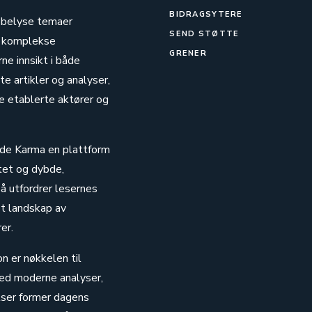
BIDRAGSYTERE
g belyse temaer
SEND STØTTE
de komplekse
GRENER
ne innsikt i både
e artikler og analyser,
e etablerte aktører og
unde Karma en plattform
tet og dybde,
å utfordrer lesernes
st landskap av
er.
n er nøkkelen til
med moderne analyser,
elser former dagens