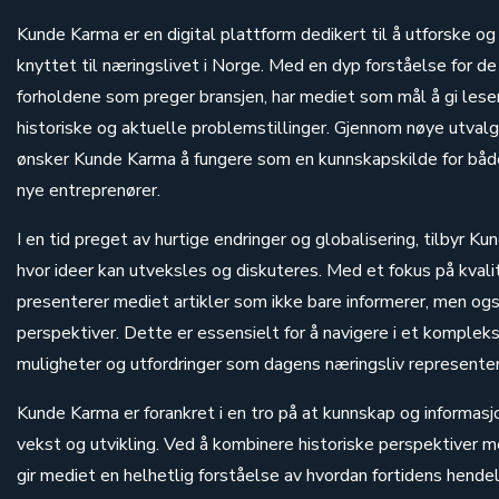
Kunde Karma er en digital plattform dedikert til å utforske o
knyttet til næringslivet i Norge. Med en dyp forståelse for 
forholdene som preger bransjen, har mediet som mål å gi leser
historiske og aktuelle problemstillinger. Gjennom nøye utvalgt
ønsker Kunde Karma å fungere som en kunnskapskilde for båd
nye entreprenører.
I en tid preget av hurtige endringer og globalisering, tilbyr K
hvor ideer kan utveksles og diskuteres. Med et fokus på kvali
presenterer mediet artikler som ikke bare informerer, men ogs
perspektiver. Dette er essensielt for å navigere i et komplek
muligheter og utfordringer som dagens næringsliv representer
Kunde Karma er forankret i en tro på at kunnskap og informasjo
vekst og utvikling. Ved å kombinere historiske perspektiver 
gir mediet en helhetlig forståelse av hvordan fortidens hend