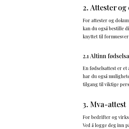
2. Attester o
For attester og dokum
kan du også bestille d
knyttet til formuesve
2.1 Altinn fødselsa
En fødselsattest er e
har du også muligheten 
tilgang til viktige p
3. Mva-attest
For bedrifter og virk
Ved å logge deg inn på