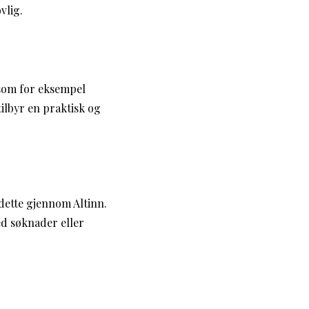
vlig.
 som for eksempel
tilbyr en praktisk og
 dette gjennom Altinn.
ed søknader eller