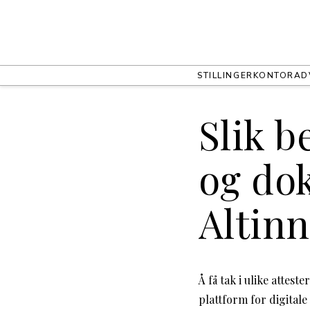
STILLINGER
KONTOR
AD
Slik b
og do
Altinn
Å få tak i ulike attest
plattform for digitale