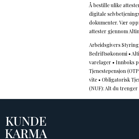
Å bestille ulike attes
digitale selvbetjenin
dokumenter. Vær oppme
attester gjennom Alti
Arbeidsgivers Styrin
Bedriftsøkonomi
•
Alt
varelager
•
Innboks på
Tjenestepensjon (OTP)
vite
•
Obligatorisk Tje
(NUF): Alt du trenger 
KUNDE
KARMA