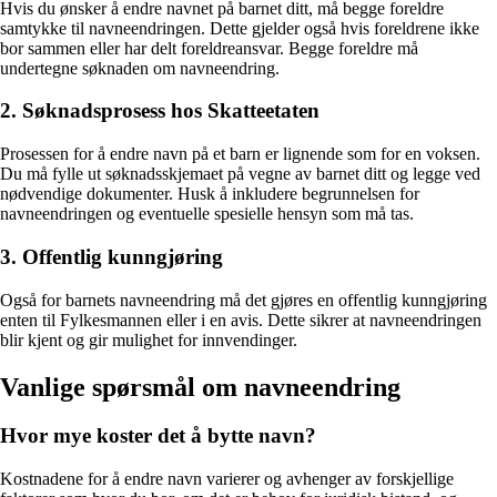
Hvis du ønsker å endre navnet på barnet ditt, må begge foreldre
samtykke til navneendringen. Dette gjelder også hvis foreldrene ikke
bor sammen eller har delt foreldreansvar. Begge foreldre må
undertegne søknaden om navneendring.
2. Søknadsprosess hos Skatteetaten
Prosessen for å endre navn på et barn er lignende som for en voksen.
Du må fylle ut søknadsskjemaet på vegne av barnet ditt og legge ved
nødvendige dokumenter. Husk å inkludere begrunnelsen for
navneendringen og eventuelle spesielle hensyn som må tas.
3. Offentlig kunngjøring
Også for barnets navneendring må det gjøres en offentlig kunngjøring
enten til Fylkesmannen eller i en avis. Dette sikrer at navneendringen
blir kjent og gir mulighet for innvendinger.
Vanlige spørsmål om navneendring
Hvor mye koster det å bytte navn?
Kostnadene for å endre navn varierer og avhenger av forskjellige