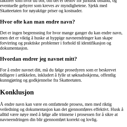
faktorer som hvor du bor, om det er behov for juridisk bistand, og
eventuelle gebyrer som kreves av myndighetene. Sjekk med
Skatteetaten for nøyaktige priser og kostnader.
Hvor ofte kan man endre navn?
Det er ingen begrensning for hvor mange ganger du kan endre navn,
men det er viktig å huske at hyppige navneendringer kan skape
forvirring og praktiske problemer i forhold til identifikasjon og
dokumentasjon.
Hvordan endrer jeg navnet mitt?
For å endre navnet ditt, må du følge prosedyren som er beskrevet
tidligere i artikkelen, inkludert å fylle ut søknadsskjema, offentlig
kunngjøring og godkjennelse fra Skatteetaten.
Konklusjon
Å endre navn kan være en omfattende prosess, men med riktig
veiledning og dokumentasjon kan det gjennomføres effektivt. Husk å
alltid være nøye med å følge alle trinnene i prosessen for å sikre at
navneendringen din blir gjennomført korrekt og lovlig.