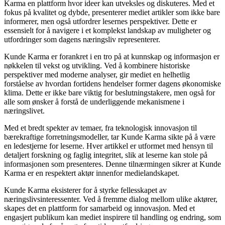
Karma en plattform hvor ideer kan utveksles og diskuteres. Med et
fokus på kvalitet og dybde, presenterer mediet artikler som ikke bare
informerer, men også utfordrer lesernes perspektiver. Dette er
essensielt for å navigere i et komplekst landskap av muligheter og
utfordringer som dagens næringsliv representerer.
Kunde Karma er forankret i en tro på at kunnskap og informasjon er
nøkkelen til vekst og utvikling. Ved å kombinere historiske
perspektiver med moderne analyser, gir mediet en helhetlig
forståelse av hvordan fortidens hendelser former dagens økonomiske
klima. Dette er ikke bare viktig for beslutningstakere, men også for
alle som ønsker å forstå de underliggende mekanismene i
næringslivet.
Med et bredt spekter av temaer, fra teknologisk innovasjon til
bærekraftige forretningsmodeller, tar Kunde Karma sikte på å være
en ledestjerne for leserne. Hver artikkel er utformet med hensyn til
detaljert forskning og faglig integritet, slik at leserne kan stole på
informasjonen som presenteres. Denne tilnærmingen sikrer at Kunde
Karma er en respektert aktør innenfor medielandskapet.
Kunde Karma eksisterer for å styrke fellesskapet av
næringslivsinteressenter. Ved å fremme dialog mellom ulike aktører,
skapes det en plattform for samarbeid og innovasjon. Med et
engasjert publikum kan mediet inspirere til handling og endring, som