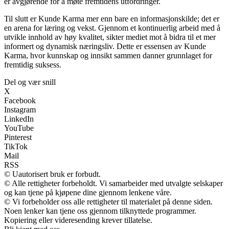
er avgjørende for å møte fremtidens utfordringer.
Til slutt er Kunde Karma mer enn bare en informasjonskilde; det er
en arena for læring og vekst. Gjennom et kontinuerlig arbeid med å
utvikle innhold av høy kvalitet, sikter mediet mot å bidra til et mer
informert og dynamisk næringsliv. Dette er essensen av Kunde
Karma, hvor kunnskap og innsikt sammen danner grunnlaget for
fremtidig suksess.
Del og vær snill
X
Facebook
Instagram
LinkedIn
YouTube
Pinterest
TikTok
Mail
RSS
© Uautorisert bruk er forbudt.
© Alle rettigheter forbeholdt. Vi samarbeider med utvalgte selskaper
og kan tjene på kjøpene dine gjennom lenkene våre.
© Vi forbeholder oss alle rettigheter til materialet på denne siden.
Noen lenker kan tjene oss gjennom tilknyttede programmer.
Kopiering eller videresending krever tillatelse.