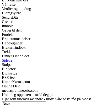
Bli kjent med oss
Vår reise
Verdier og oppdrag
Bidragsytere
Send støtte
Grener
Innhold
Gaver til deg
Fordeler
Brukeranmeldelser
Handleguider
Brukerhåndbok
Trekk
Linker i innholdet
Sidetre
Stolpe
Bibliotek
Bloggside
RSS-feed
KundeKarma.com
Online Oslo
media@onlineoslo.com
Hold deg oppdatert – meld deg på
Gjør som tusenvis av andre - motta våre beste råd på e-post.