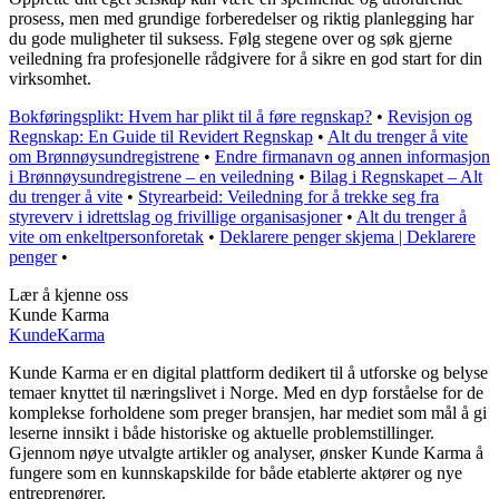
prosess, men med grundige forberedelser og riktig planlegging har
du gode muligheter til suksess. Følg stegene over og søk gjerne
veiledning fra profesjonelle rådgivere for å sikre en god start for din
virksomhet.
Bokføringsplikt: Hvem har plikt til å føre regnskap?
•
Revisjon og
Regnskap: En Guide til Revidert Regnskap
•
Alt du trenger å vite
om Brønnøysundregistrene
•
Endre firmanavn og annen informasjon
i Brønnøysundregistrene – en veiledning
•
Bilag i Regnskapet – Alt
du trenger å vite
•
Styrearbeid: Veiledning for å trekke seg fra
styreverv i idrettslag og frivillige organisasjoner
•
Alt du trenger å
vite om enkeltpersonforetak
•
Deklarere penger skjema | Deklarere
penger
•
Lær å kjenne oss
Kunde Karma
Kunde
Karma
Kunde Karma er en digital plattform dedikert til å utforske og belyse
temaer knyttet til næringslivet i Norge. Med en dyp forståelse for de
komplekse forholdene som preger bransjen, har mediet som mål å gi
leserne innsikt i både historiske og aktuelle problemstillinger.
Gjennom nøye utvalgte artikler og analyser, ønsker Kunde Karma å
fungere som en kunnskapskilde for både etablerte aktører og nye
entreprenører.