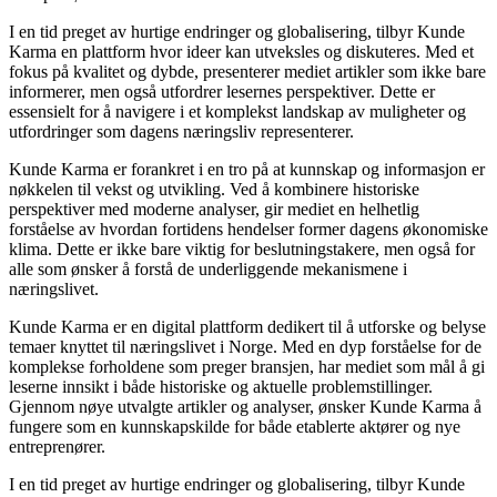
I en tid preget av hurtige endringer og globalisering, tilbyr Kunde
Karma en plattform hvor ideer kan utveksles og diskuteres. Med et
fokus på kvalitet og dybde, presenterer mediet artikler som ikke bare
informerer, men også utfordrer lesernes perspektiver. Dette er
essensielt for å navigere i et komplekst landskap av muligheter og
utfordringer som dagens næringsliv representerer.
Kunde Karma er forankret i en tro på at kunnskap og informasjon er
nøkkelen til vekst og utvikling. Ved å kombinere historiske
perspektiver med moderne analyser, gir mediet en helhetlig
forståelse av hvordan fortidens hendelser former dagens økonomiske
klima. Dette er ikke bare viktig for beslutningstakere, men også for
alle som ønsker å forstå de underliggende mekanismene i
næringslivet.
Kunde Karma er en digital plattform dedikert til å utforske og belyse
temaer knyttet til næringslivet i Norge. Med en dyp forståelse for de
komplekse forholdene som preger bransjen, har mediet som mål å gi
leserne innsikt i både historiske og aktuelle problemstillinger.
Gjennom nøye utvalgte artikler og analyser, ønsker Kunde Karma å
fungere som en kunnskapskilde for både etablerte aktører og nye
entreprenører.
I en tid preget av hurtige endringer og globalisering, tilbyr Kunde