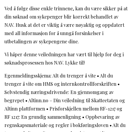
Ved å følge disse enkle trinnene, kan du være sikker på at
din søknad om sykepenger blir korrekt behandlet av
NAV. Husk at det er viktig å være nøyaktig og oppdatert
med all informasjon for å unngå forsinkelser i
utbetalingen av sykepengene dine.
Vi håper denne veiledningen har vært til hjelp for deg i
søknadsprosessen hos NAV. Lykke til!
Egenmeldingsskjema: Alt du trenger å vite
•
Alt du
trenger å vite om HMS og internkontrollforskriften
•
Selvstendig næringsdrivende: En gjennomgang av
begrepet
•
Altinn.no – Din veiledning til Skatteetaten og
Altinn plattformen
•
Prisforskjellen mellom RF-1217 og
RF 1217: En grundig sammenligning
•
Oppbevaring av
regnskapsmateriale og regler i bokføringsloven
•
Alt du