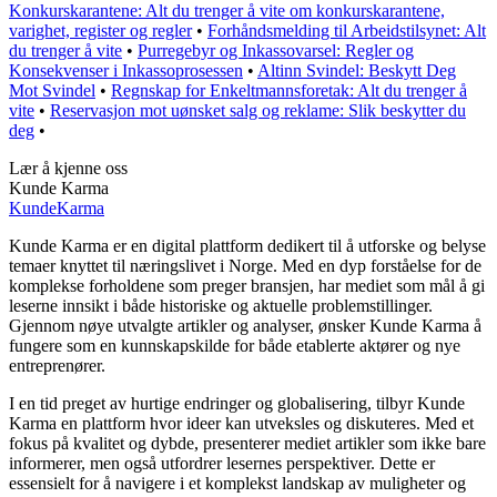
Konkurskarantene: Alt du trenger å vite om konkurskarantene,
varighet, register og regler
•
Forhåndsmelding til Arbeidstilsynet: Alt
du trenger å vite
•
Purregebyr og Inkassovarsel: Regler og
Konsekvenser i Inkassoprosessen
•
Altinn Svindel: Beskytt Deg
Mot Svindel
•
Regnskap for Enkeltmannsforetak: Alt du trenger å
vite
•
Reservasjon mot uønsket salg og reklame: Slik beskytter du
deg
•
Lær å kjenne oss
Kunde Karma
Kunde
Karma
Kunde Karma er en digital plattform dedikert til å utforske og belyse
temaer knyttet til næringslivet i Norge. Med en dyp forståelse for de
komplekse forholdene som preger bransjen, har mediet som mål å gi
leserne innsikt i både historiske og aktuelle problemstillinger.
Gjennom nøye utvalgte artikler og analyser, ønsker Kunde Karma å
fungere som en kunnskapskilde for både etablerte aktører og nye
entreprenører.
I en tid preget av hurtige endringer og globalisering, tilbyr Kunde
Karma en plattform hvor ideer kan utveksles og diskuteres. Med et
fokus på kvalitet og dybde, presenterer mediet artikler som ikke bare
informerer, men også utfordrer lesernes perspektiver. Dette er
essensielt for å navigere i et komplekst landskap av muligheter og