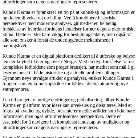
utfordringer som dagens næringsliv representerer.
Kunde Karma er forankret i en tro på at kunnskap og informasjon er
nøkkelen til vekst og utvikling. Ved å kombinere historiske
perspektiver med moderne analyser, gir mediet en helhetlig
forståelse av hvordan fortidens hendelser former dagens økonomiske
klima. Dette er ikke bare viktig for beslutningstakere, men også for
alle som ønsker å forstå de underliggende mekanismene i
næringslivet.
Kunde Karma er en digital plattform dedikert til å utforske og belyse
temaer knyttet til næringslivet i Norge. Med en dyp forståelse for de
komplekse forholdene som preger bransjen, har mediet som mål å gi
leserne innsikt i både historiske og aktuelle problemstillinger.
Gjennom nøye utvalgte artikler og analyser, ønsker Kunde Karma å
fungere som en kunnskapskilde for både etablerte aktører og nye
entreprenører.
I en tid preget av hurtige endringer og globalisering, tilbyr Kunde
Karma en plattform hvor ideer kan utveksles og diskuteres. Med et
fokus på kvalitet og dybde, presenterer mediet artikler som ikke bare
informerer, men også utfordrer lesernes perspektiver. Dette er
essensielt for å navigere i et komplekst landskap av muligheter og
utfordringer som dagens næringsliv representerer.
Kunde Karma er forankret i en tro på at kunnskap og informasjon er