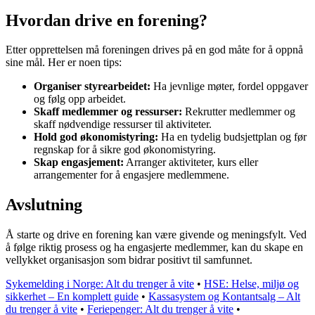
Hvordan drive en forening?
Etter opprettelsen må foreningen drives på en god måte for å oppnå
sine mål. Her er noen tips:
Organiser styrearbeidet:
Ha jevnlige møter, fordel oppgaver
og følg opp arbeidet.
Skaff medlemmer og ressurser:
Rekrutter medlemmer og
skaff nødvendige ressurser til aktiviteter.
Hold god økonomistyring:
Ha en tydelig budsjettplan og før
regnskap for å sikre god økonomistyring.
Skap engasjement:
Arranger aktiviteter, kurs eller
arrangementer for å engasjere medlemmene.
Avslutning
Å starte og drive en forening kan være givende og meningsfylt. Ved
å følge riktig prosess og ha engasjerte medlemmer, kan du skape en
vellykket organisasjon som bidrar positivt til samfunnet.
Sykemelding i Norge: Alt du trenger å vite
•
HSE: Helse, miljø og
sikkerhet – En komplett guide
•
Kassasystem og Kontantsalg – Alt
du trenger å vite
•
Feriepenger: Alt du trenger å vite
•