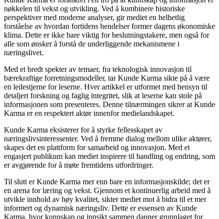
nøkkelen til vekst og utvikling. Ved å kombinere historiske
perspektiver med moderne analyser, gir mediet en helhetlig
forståelse av hvordan fortidens hendelser former dagens økonomiske
klima. Dette er ikke bare viktig for beslutningstakere, men også for
alle som ønsker å forstå de underliggende mekanismene i
næringslivet.
Med et bredt spekter av temaer, fra teknologisk innovasjon til
bærekraftige forretningsmodeller, tar Kunde Karma sikte på å være
en ledestjerne for leserne. Hver artikkel er utformet med hensyn til
detaljert forskning og faglig integritet, slik at leserne kan stole på
informasjonen som presenteres. Denne tilnærmingen sikrer at Kunde
Karma er en respektert aktør innenfor medielandskapet.
Kunde Karma eksisterer for å styrke fellesskapet av
næringslivsinteressenter. Ved å fremme dialog mellom ulike aktører,
skapes det en plattform for samarbeid og innovasjon. Med et
engasjert publikum kan mediet inspirere til handling og endring, som
er avgjørende for å møte fremtidens utfordringer.
Til slutt er Kunde Karma mer enn bare en informasjonskilde; det er
en arena for læring og vekst. Gjennom et kontinuerlig arbeid med å
utvikle innhold av høy kvalitet, sikter mediet mot å bidra til et mer
informert og dynamisk næringsliv. Dette er essensen av Kunde
Karma, hvor kunnskap og innsikt sammen danner grunnlaget for