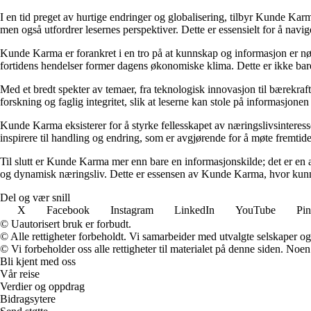
I en tid preget av hurtige endringer og globalisering, tilbyr Kunde Kar
men også utfordrer lesernes perspektiver. Dette er essensielt for å nav
Kunde Karma er forankret i en tro på at kunnskap og informasjon er nøk
fortidens hendelser former dagens økonomiske klima. Dette er ikke bare
Med et bredt spekter av temaer, fra teknologisk innovasjon til bærekraft
forskning og faglig integritet, slik at leserne kan stole på informasjo
Kunde Karma eksisterer for å styrke fellesskapet av næringslivsinteres
inspirere til handling og endring, som er avgjørende for å møte fremtide
Til slutt er Kunde Karma mer enn bare en informasjonskilde; det er en a
og dynamisk næringsliv. Dette er essensen av Kunde Karma, hvor kunn
Del og vær snill
X
Facebook
Instagram
LinkedIn
YouTube
Pin
© Uautorisert bruk er forbudt.
© Alle rettigheter forbeholdt. Vi samarbeider med utvalgte selskaper o
© Vi forbeholder oss alle rettigheter til materialet på denne siden. Noe
Bli kjent med oss
Vår reise
Verdier og oppdrag
Bidragsytere