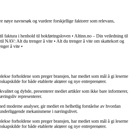
re nøye navnesøk og vurdere forskjellige faktorer som relevans,
il faktura i henhold til bokføringsloven
•
Altinn.no – Din veiledning til
til NAV: Alt du trenger å vite
•
Alt du trenger å vite om skattekort og
nger å vite
•
mplekse forholdene som preger bransjen, har mediet som mål å gi leserne
skapskilde for både etablerte aktører og nye entreprenører.
kvalitet og dybde, presenterer mediet artikler som ikke bare informerer,
æringsliv representerer.
ed moderne analyser, gir mediet en helhetlig forståelse av hvordan
e underliggende mekanismene i næringslivet.
mplekse forholdene som preger bransjen, har mediet som mål å gi leserne
skapskilde for både etablerte aktører og nye entreprenører.