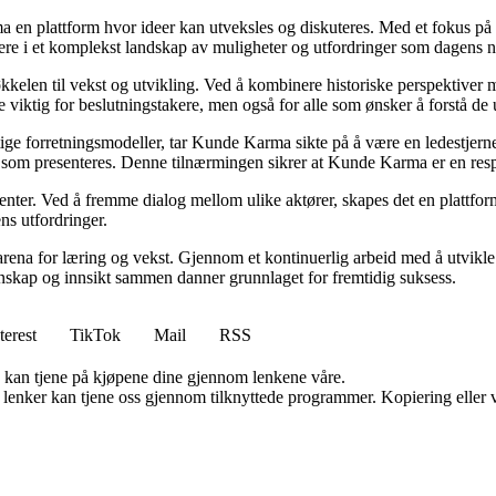
ma en plattform hvor ideer kan utveksles og diskuteres. Med et fokus på 
igere i et komplekst landskap av muligheter og utfordringer som dagens n
kelen til vekst og utvikling. Ved å kombinere historiske perspektiver m
 viktig for beslutningstakere, men også for alle som ønsker å forstå d
ige forretningsmodeller, tar Kunde Karma sikte på å være en ledestjerne 
nen som presenteres. Denne tilnærmingen sikrer at Kunde Karma er en res
senter. Ved å fremme dialog mellom ulike aktører, skapes det en plattf
ns utfordringer.
rena for læring og vekst. Gjennom et kontinuerlig arbeid med å utvikle i
skap og innsikt sammen danner grunnlaget for fremtidig suksess.
terest
TikTok
Mail
RSS
g kan tjene på kjøpene dine gjennom lenkene våre.
n lenker kan tjene oss gjennom tilknyttede programmer. Kopiering eller v