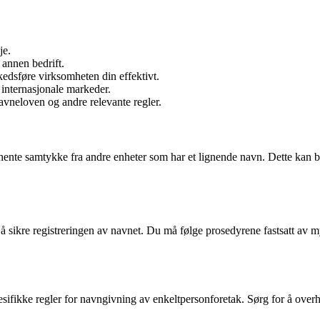
je.
 annen bedrift.
kedsføre virksomheten din effektivt.
 internasjonale markeder.
avneloven og andre relevante regler.
ente samtykke fra andre enheter som har et lignende navn. Dette kan bidr
tig å sikre registreringen av navnet. Du må følge prosedyrene fastsatt av
sifikke regler for navngivning av enkeltpersonforetak. Sørg for å overh