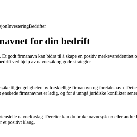
jon
Investering
Bedrifter
navnet for din bedrift
 Et godt firmanavn kan bidra til å skape en positiv merkevareidentitet og
edrift ved hjelp av navnesøk og gode strategier.
ke tilgjengeligheten av forskjellige firmanavn og foretaksnavn. Dette e
ønskede firmanavnet er ledig, og for å unngå juridiske konflikter sener
otensielle navneforslag. Deretter kan du bruke navnesøk.no eller andre l
 et positivt klang.