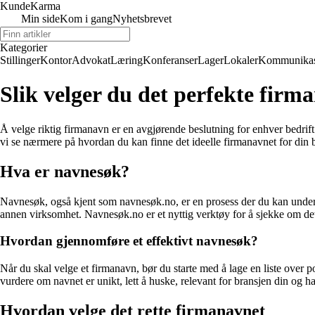
Kunde
Karma
Min side
Kom i gang
Nyhetsbrevet
Kategorier
Stillinger
Kontor
Advokat
Læring
Konferanser
Lager
Lokaler
Kommunikas
Slik velger du det perfekte firma
Å velge riktig firmanavn er en avgjørende beslutning for enhver bedrift.
vi se nærmere på hvordan du kan finne det ideelle firmanavnet for din b
Hva er navnesøk?
Navnesøk, også kjent som navnesøk.no, er en prosess der du kan undersø
annen virksomhet. Navnesøk.no er et nyttig verktøy for å sjekke om det 
Hvordan gjennomføre et effektivt navnesøk?
Når du skal velge et firmanavn, bør du starte med å lage en liste over p
vurdere om navnet er unikt, lett å huske, relevant for bransjen din og har
Hvordan velge det rette firmanavnet