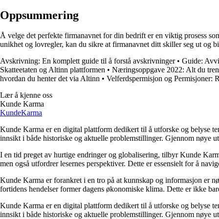
Oppsummering
Å velge det perfekte firmanavnet for din bedrift er en viktig prosess 
unikhet og lovregler, kan du sikre at firmanavnet ditt skiller seg ut og b
Avskrivning: En komplett guide til å forstå avskrivninger
•
Guide: Avvik
Skatteetaten og Altinn plattformen
•
Næringsoppgave 2022: Alt du treng
hvordan du henter det via Altinn
•
Velferdspermisjon og Permisjoner: R
Lær å kjenne oss
Kunde Karma
Kunde
Karma
Kunde Karma er en digital plattform dedikert til å utforske og belyse t
innsikt i både historiske og aktuelle problemstillinger. Gjennom nøye 
I en tid preget av hurtige endringer og globalisering, tilbyr Kunde Kar
men også utfordrer lesernes perspektiver. Dette er essensielt for å nav
Kunde Karma er forankret i en tro på at kunnskap og informasjon er nøk
fortidens hendelser former dagens økonomiske klima. Dette er ikke bare
Kunde Karma er en digital plattform dedikert til å utforske og belyse t
innsikt i både historiske og aktuelle problemstillinger. Gjennom nøye 