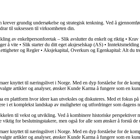
som krever grundig undersøkelse og strategisk tenkning. Ved å gjennomfø
idrar til suksessen til virksomheten din.
ling av enkeltpersonforetak – Slik avslutter du enkelt og riktig
•
Krav t
er å vite
•
Slik starter du ditt eget aksjeselskap (AS)
•
Inntektsmelding 
ettigheter og Regler
•
Aksjekapital, Overkurs og Egenkapital: Alt du tre
emaer knyttet til næringslivet i Norge. Med en dyp forståelse for de ko
utvalgte artikler og analyser, ønsker Kunde Karma å fungere som en kunn
ma en plattform hvor ideer kan utveksles og diskuteres. Med et fokus på 
igere i et komplekst landskap av muligheter og utfordringer som dagens n
kelen til vekst og utvikling. Ved å kombinere historiske perspektiver m
 viktig for beslutningstakere, men også for alle som ønsker å forstå d
emaer knyttet til næringslivet i Norge. Med en dyp forståelse for de ko
utvalgte artikler og analyser, ønsker Kunde Karma å fungere som en kunn