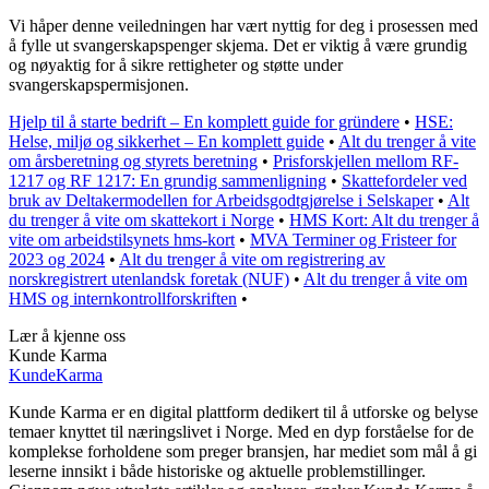
Vi håper denne veiledningen har vært nyttig for deg i prosessen med
å fylle ut svangerskapspenger skjema. Det er viktig å være grundig
og nøyaktig for å sikre rettigheter og støtte under
svangerskapspermisjonen.
Hjelp til å starte bedrift – En komplett guide for gründere
•
HSE:
Helse, miljø og sikkerhet – En komplett guide
•
Alt du trenger å vite
om årsberetning og styrets beretning
•
Prisforskjellen mellom RF-
1217 og RF 1217: En grundig sammenligning
•
Skattefordeler ved
bruk av Deltakermodellen for Arbeidsgodtgjørelse i Selskaper
•
Alt
du trenger å vite om skattekort i Norge
•
HMS Kort: Alt du trenger å
vite om arbeidstilsynets hms-kort
•
MVA Terminer og Fristeer for
2023 og 2024
•
Alt du trenger å vite om registrering av
norskregistrert utenlandsk foretak (NUF)
•
Alt du trenger å vite om
HMS og internkontrollforskriften
•
Lær å kjenne oss
Kunde Karma
Kunde
Karma
Kunde Karma er en digital plattform dedikert til å utforske og belyse
temaer knyttet til næringslivet i Norge. Med en dyp forståelse for de
komplekse forholdene som preger bransjen, har mediet som mål å gi
leserne innsikt i både historiske og aktuelle problemstillinger.