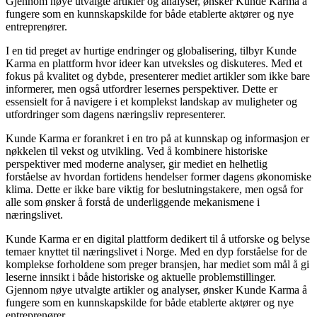
Gjennom nøye utvalgte artikler og analyser, ønsker Kunde Karma å
fungere som en kunnskapskilde for både etablerte aktører og nye
entreprenører.
I en tid preget av hurtige endringer og globalisering, tilbyr Kunde
Karma en plattform hvor ideer kan utveksles og diskuteres. Med et
fokus på kvalitet og dybde, presenterer mediet artikler som ikke bare
informerer, men også utfordrer lesernes perspektiver. Dette er
essensielt for å navigere i et komplekst landskap av muligheter og
utfordringer som dagens næringsliv representerer.
Kunde Karma er forankret i en tro på at kunnskap og informasjon er
nøkkelen til vekst og utvikling. Ved å kombinere historiske
perspektiver med moderne analyser, gir mediet en helhetlig
forståelse av hvordan fortidens hendelser former dagens økonomiske
klima. Dette er ikke bare viktig for beslutningstakere, men også for
alle som ønsker å forstå de underliggende mekanismene i
næringslivet.
Kunde Karma er en digital plattform dedikert til å utforske og belyse
temaer knyttet til næringslivet i Norge. Med en dyp forståelse for de
komplekse forholdene som preger bransjen, har mediet som mål å gi
leserne innsikt i både historiske og aktuelle problemstillinger.
Gjennom nøye utvalgte artikler og analyser, ønsker Kunde Karma å
fungere som en kunnskapskilde for både etablerte aktører og nye
entreprenører.