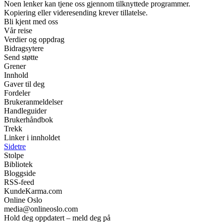
Noen lenker kan tjene oss gjennom tilknyttede programmer.
Kopiering eller videresending krever tillatelse.
Bli kjent med oss
Vår reise
Verdier og oppdrag
Bidragsytere
Send støtte
Grener
Innhold
Gaver til deg
Fordeler
Brukeranmeldelser
Handleguider
Brukerhåndbok
Trekk
Linker i innholdet
Sidetre
Stolpe
Bibliotek
Bloggside
RSS-feed
KundeKarma.com
Online Oslo
media@onlineoslo.com
Hold deg oppdatert – meld deg på