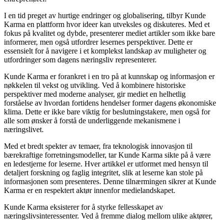
I en tid preget av hurtige endringer og globalisering, tilbyr Kunde
Karma en plattform hvor ideer kan utveksles og diskuteres. Med et
fokus på kvalitet og dybde, presenterer mediet artikler som ikke bare
informerer, men også utfordrer lesernes perspektiver. Dette er
essensielt for å navigere i et komplekst landskap av muligheter og
utfordringer som dagens næringsliv representerer.
Kunde Karma er forankret i en tro på at kunnskap og informasjon er
nøkkelen til vekst og utvikling. Ved å kombinere historiske
perspektiver med moderne analyser, gir mediet en helhetlig
forståelse av hvordan fortidens hendelser former dagens økonomiske
klima. Dette er ikke bare viktig for beslutningstakere, men også for
alle som ønsker å forstå de underliggende mekanismene i
næringslivet.
Med et bredt spekter av temaer, fra teknologisk innovasjon til
bærekraftige forretningsmodeller, tar Kunde Karma sikte på å være
en ledestjerne for leserne. Hver artikkel er utformet med hensyn til
detaljert forskning og faglig integritet, slik at leserne kan stole på
informasjonen som presenteres. Denne tilnærmingen sikrer at Kunde
Karma er en respektert aktør innenfor medielandskapet.
Kunde Karma eksisterer for å styrke fellesskapet av
næringslivsinteressenter. Ved å fremme dialog mellom ulike aktører,