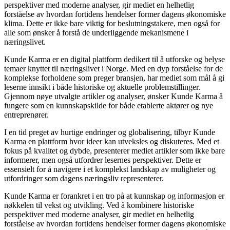
perspektiver med moderne analyser, gir mediet en helhetlig
forståelse av hvordan fortidens hendelser former dagens økonomiske
klima. Dette er ikke bare viktig for beslutningstakere, men også for
alle som ønsker å forstå de underliggende mekanismene i
næringslivet.
Kunde Karma er en digital plattform dedikert til å utforske og belyse
temaer knyttet til næringslivet i Norge. Med en dyp forståelse for de
komplekse forholdene som preger bransjen, har mediet som mål å gi
leserne innsikt i både historiske og aktuelle problemstillinger.
Gjennom nøye utvalgte artikler og analyser, ønsker Kunde Karma å
fungere som en kunnskapskilde for både etablerte aktører og nye
entreprenører.
I en tid preget av hurtige endringer og globalisering, tilbyr Kunde
Karma en plattform hvor ideer kan utveksles og diskuteres. Med et
fokus på kvalitet og dybde, presenterer mediet artikler som ikke bare
informerer, men også utfordrer lesernes perspektiver. Dette er
essensielt for å navigere i et komplekst landskap av muligheter og
utfordringer som dagens næringsliv representerer.
Kunde Karma er forankret i en tro på at kunnskap og informasjon er
nøkkelen til vekst og utvikling. Ved å kombinere historiske
perspektiver med moderne analyser, gir mediet en helhetlig
forståelse av hvordan fortidens hendelser former dagens økonomiske