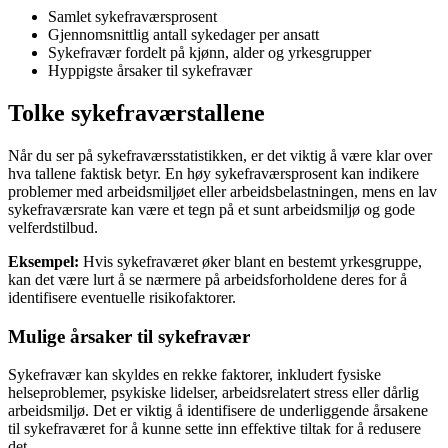
Samlet sykefraværsprosent
Gjennomsnittlig antall sykedager per ansatt
Sykefravær fordelt på kjønn, alder og yrkesgrupper
Hyppigste årsaker til sykefravær
Tolke sykefraværstallene
Når du ser på sykefraværsstatistikken, er det viktig å være klar over
hva tallene faktisk betyr. En høy sykefraværsprosent kan indikere
problemer med arbeidsmiljøet eller arbeidsbelastningen, mens en lav
sykefraværsrate kan være et tegn på et sunt arbeidsmiljø og gode
velferdstilbud.
Eksempel:
Hvis sykefraværet øker blant en bestemt yrkesgruppe,
kan det være lurt å se nærmere på arbeidsforholdene deres for å
identifisere eventuelle risikofaktorer.
Mulige årsaker til sykefravær
Sykefravær kan skyldes en rekke faktorer, inkludert fysiske
helseproblemer, psykiske lidelser, arbeidsrelatert stress eller dårlig
arbeidsmiljø. Det er viktig å identifisere de underliggende årsakene
til sykefraværet for å kunne sette inn effektive tiltak for å redusere
det.