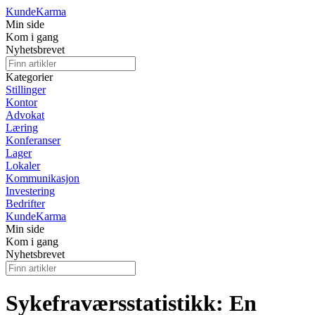
Kunde
Karma
Min side
Kom i gang
Nyhetsbrevet
Kategorier
Stillinger
Kontor
Advokat
Læring
Konferanser
Lager
Lokaler
Kommunikasjon
Investering
Bedrifter
Kunde
Karma
Min side
Kom i gang
Nyhetsbrevet
Sykefraværsstatistikk: En