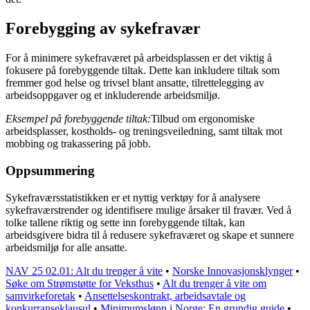
Forebygging av sykefravær
For å minimere sykefraværet på arbeidsplassen er det viktig å
fokusere på forebyggende tiltak. Dette kan inkludere tiltak som
fremmer god helse og trivsel blant ansatte, tilrettelegging av
arbeidsoppgaver og et inkluderende arbeidsmiljø.
Eksempel på forebyggende tiltak:
Tilbud om ergonomiske
arbeidsplasser, kostholds- og treningsveiledning, samt tiltak mot
mobbing og trakassering på jobb.
Oppsummering
Sykefraværsstatistikken er et nyttig verktøy for å analysere
sykefraværstrender og identifisere mulige årsaker til fravær. Ved å
tolke tallene riktig og sette inn forebyggende tiltak, kan
arbeidsgivere bidra til å redusere sykefraværet og skape et sunnere
arbeidsmiljø for alle ansatte.
NAV 25 02.01: Alt du trenger å vite
•
Norske Innovasjonsklynger
•
Søke om Strømstøtte for Veksthus
•
Alt du trenger å vite om
samvirkeforetak
•
Ansettelseskontrakt, arbeidsavtale og
konkurranseklausul
•
Minimumslønn i Norge: En grundig guide
•