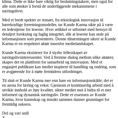
klima. Dette er ikke bare viktig for beslutningstakere, men også for
alle som ønsker å forstå de underliggende mekanismene i
næringslivet.
Med et bredt spekter av temaer, fra teknologisk innovasjon til
bærekraftige forretningsmodeller, tar Kunde Karma sikte på å være
en ledestjerne for leserne. Hver artikkel er utformet med hensyn til
detaljert forskning og faglig integritet, slik at leserne kan stole på
informasjonen som presenteres. Denne tilnærmingen sikrer at Kunde
Karma er en respektert aktør innenfor medielandskapet.
Kunde Karma eksisterer for å styrke fellesskapet av
næringslivsinteressenter. Ved å fremme dialog mellom ulike aktører,
skapes det en plattform for samarbeid og innovasjon. Med et
engasjert publikum kan mediet inspirere til handling og endring, som
er avgjørende for å møte fremtidens utfordringer.
Til slutt er Kunde Karma mer enn bare en informasjonskilde; det er
en arena for læring og vekst. Gjennom et kontinuerlig arbeid med å
utvikle innhold av høy kvalitet, sikter mediet mot å bidra til et mer
informert og dynamisk næringsliv. Dette er essensen av Kunde
Karma, hvor kunnskap og innsikt sammen danner grunnlaget for
fremtidig suksess.
Del og vær snill
X