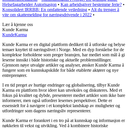
Helsefagarbeider Autorisasjon
•
Kan arbeidsgiver bestemme ferie?
•
Konsolidert IRRBB: En omfattende veiledning
•
Alt du trenger å
vite om skattemelding for næringsdrivende i 2022
•
Lær å kjenne oss
Kunde Karma
Kunde
Karma
Kunde Karma er en digital plattform dedikert til å utforske og belyse
temaer knyttet til næringslivet i Norge. Med en dyp forståelse for de
komplekse forholdene som preger bransjen, har mediet som mål å gi
leserne innsikt i både historiske og aktuelle problemstillinger.
Gjennom nøye utvalgte artikler og analyser, ønsker Kunde Karma å
fungere som en kunnskapskilde for både etablerte aktører og nye
entreprenører.
I en tid preget av hurtige endringer og globalisering, tilbyr Kunde
Karma en plattform hvor ideer kan utveksles og diskuteres. Med et
fokus på kvalitet og dybde, presenterer mediet artikler som ikke bare
informerer, men også utfordrer lesernes perspektiver. Dette er
essensielt for å navigere i et komplekst landskap av muligheter og
utfordringer som dagens næringsliv representerer.
Kunde Karma er forankret i en tro på at kunnskap og informasjon er
nøkkelen til vekst og utvikling. Ved å kombinere historiske