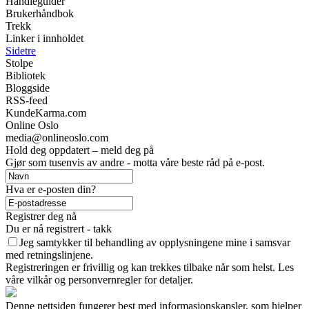
Handleguider
Brukerhåndbok
Trekk
Linker i innholdet
Sidetre
Stolpe
Bibliotek
Bloggside
RSS-feed
KundeKarma.com
Online Oslo
media@onlineoslo.com
Hold deg oppdatert – meld deg på
Gjør som tusenvis av andre - motta våre beste råd på e-post.
Hva er e-posten din?
Registrer deg nå
Du er nå registrert - takk
Jeg samtykker til behandling av opplysningene mine i samsvar
med retningslinjene.
Registreringen er frivillig og kan trekkes tilbake når som helst. Les
våre vilkår og personvernregler for detaljer.
Denne nettsiden fungerer best med informasjonskapsler, som hjelper