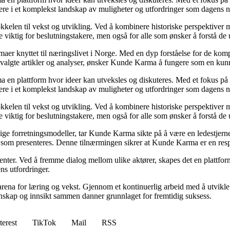
igere i et komplekst landskap av muligheter og utfordringer som dagens n
kelen til vekst og utvikling. Ved å kombinere historiske perspektiver m
 viktig for beslutningstakere, men også for alle som ønsker å forstå d
emaer knyttet til næringslivet i Norge. Med en dyp forståelse for de ko
utvalgte artikler og analyser, ønsker Kunde Karma å fungere som en kunn
ma en plattform hvor ideer kan utveksles og diskuteres. Med et fokus på 
igere i et komplekst landskap av muligheter og utfordringer som dagens n
kelen til vekst og utvikling. Ved å kombinere historiske perspektiver m
 viktig for beslutningstakere, men også for alle som ønsker å forstå d
ige forretningsmodeller, tar Kunde Karma sikte på å være en ledestjerne 
nen som presenteres. Denne tilnærmingen sikrer at Kunde Karma er en res
senter. Ved å fremme dialog mellom ulike aktører, skapes det en plattf
ns utfordringer.
rena for læring og vekst. Gjennom et kontinuerlig arbeid med å utvikle i
skap og innsikt sammen danner grunnlaget for fremtidig suksess.
terest
TikTok
Mail
RSS