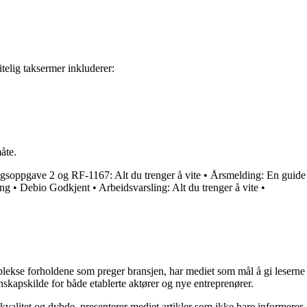
itelig taksermer inkluderer:
åte.
soppgave 2 og RF-1167: Alt du trenger å vite
•
Årsmelding: En guide
ang
•
Debio Godkjent
•
Arbeidsvarsling: Alt du trenger å vite
•
mplekse forholdene som preger bransjen, har mediet som mål å gi leserne
skapskilde for både etablerte aktører og nye entreprenører.
kvalitet og dybde, presenterer mediet artikler som ikke bare informerer,