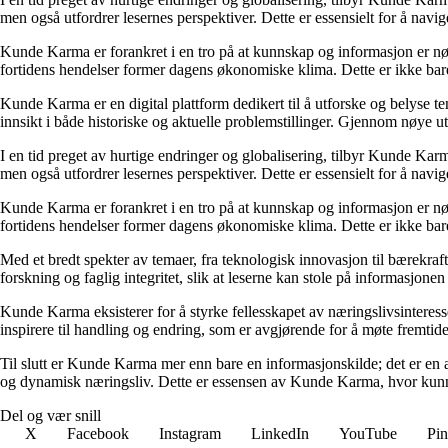
men også utfordrer lesernes perspektiver. Dette er essensielt for å nav
Kunde Karma er forankret i en tro på at kunnskap og informasjon er nøk
fortidens hendelser former dagens økonomiske klima. Dette er ikke bare
Kunde Karma er en digital plattform dedikert til å utforske og belyse t
innsikt i både historiske og aktuelle problemstillinger. Gjennom nøye 
I en tid preget av hurtige endringer og globalisering, tilbyr Kunde Kar
men også utfordrer lesernes perspektiver. Dette er essensielt for å nav
Kunde Karma er forankret i en tro på at kunnskap og informasjon er nøk
fortidens hendelser former dagens økonomiske klima. Dette er ikke bare
Med et bredt spekter av temaer, fra teknologisk innovasjon til bærekraft
forskning og faglig integritet, slik at leserne kan stole på informasjo
Kunde Karma eksisterer for å styrke fellesskapet av næringslivsinteres
inspirere til handling og endring, som er avgjørende for å møte fremtide
Til slutt er Kunde Karma mer enn bare en informasjonskilde; det er en a
og dynamisk næringsliv. Dette er essensen av Kunde Karma, hvor kunn
Del og vær snill
X
Facebook
Instagram
LinkedIn
YouTube
Pin