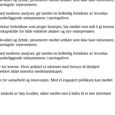
æringsliv representerer.
ed moderne analyser, gir mediet en helhetlig forståelse av hvordan
e underliggende mekanismene i næringslivet.
mplekse forholdene som preger bransjen, har mediet som mål å gi leserne
skapskilde for både etablerte aktører og nye entreprenører.
kvalitet og dybde, presenterer mediet artikler som ikke bare informerer,
æringsliv representerer.
ed moderne analyser, gir mediet en helhetlig forståelse av hvordan
e underliggende mekanismene i næringslivet.
for leserne. Hver artikkel er utformet med hensyn til detaljert
pektert aktør innenfor medielandskapet.
orm for samarbeid og innovasjon. Med et engasjert publikum kan mediet
nnhold av høy kvalitet, sikter mediet mot å bidra til et mer informert