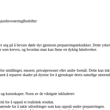
jon
Investering
Bedrifter
er seg på å bevare døde dyr gjennom prepareringsteknikker. Dette yrket 
eter som kreves, og hvordan man kan finne en dyktig håndverker.
utstillinger, museer, privatpersoner eller andre formål. Dette kan inklu
amt å reparere skader på dyrene for å gjenskape deres naturlige utseend
er og kunnskaper. Noen av de viktigste inkluderer:
d for å oppnå et realistisk resultat.
jørende for å takle utfordringer som kan oppstå under prepareringen.