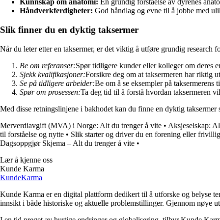
Kunnskap om anatomi:
En grundig forståelse av dyrenes anatom
Håndverkferdigheter:
God håndlag og evne til å jobbe med ulike
Slik finner du en dyktig taksermer
Når du leter etter en taksermer, er det viktig å utføre grundig research f
Be om referanser:
Spør tidligere kunder eller kolleger om deres 
Sjekk kvalifikasjoner:
Forsikre deg om at taksermeren har riktig ut
Se på tidligere arbeider:
Be om å se eksempler på taksermerens tid
Spør om prosessen:
Ta deg tid til å forstå hvordan taksermeren vi
Med disse retningslinjene i bakhodet kan du finne en dyktig taksermer 
Merverdiavgift (MVA) i Norge: Alt du trenger å vite
•
Aksjeselskap: Al
til forståelse og nytte
•
Slik starter og driver du en forening eller frivill
Dagsoppgjør Skjema – Alt du trenger å vite
•
Lær å kjenne oss
Kunde Karma
Kunde
Karma
Kunde Karma er en digital plattform dedikert til å utforske og belyse t
innsikt i både historiske og aktuelle problemstillinger. Gjennom nøye 
I en tid preget av hurtige endringer og globalisering, tilbyr Kunde Kar