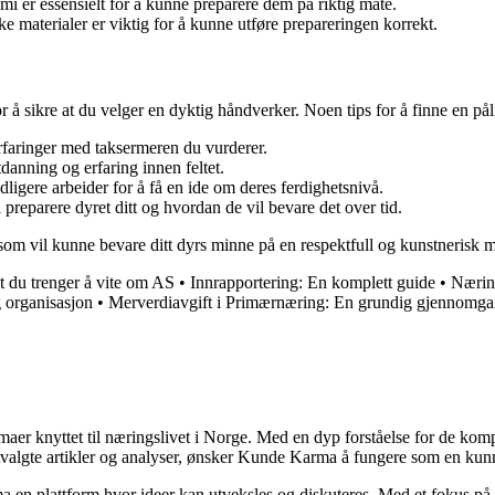
i er essensielt for å kunne preparere dem på riktig måte.
 materialer er viktig for å kunne utføre prepareringen korrekt.
or å sikre at du velger en dyktig håndverker. Noen tips for å finne en pål
erfaringer med taksermeren du vurderer.
danning og erfaring innen feltet.
ligere arbeider for å få en ide om deres ferdighetsnivå.
l preparere dyret ditt og hvordan de vil bevare det over tid.
som vil kunne bevare ditt dyrs minne på en respektfull og kunstnerisk m
t du trenger å vite om AS
•
Innrapportering: En komplett guide
•
Næring
ig organisasjon
•
Merverdiavgift i Primærnæring: En grundig gjennomg
emaer knyttet til næringslivet i Norge. Med en dyp forståelse for de ko
utvalgte artikler og analyser, ønsker Kunde Karma å fungere som en kunn
ma en plattform hvor ideer kan utveksles og diskuteres. Med et fokus på 