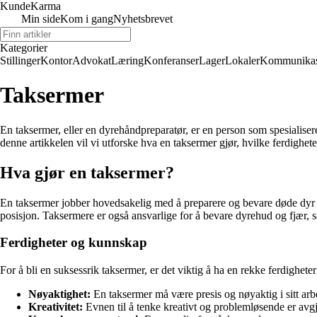
Kunde
Karma
Min side
Kom i gang
Nyhetsbrevet
Kategorier
Stillinger
Kontor
Advokat
Læring
Konferanser
Lager
Lokaler
Kommunikas
Taksermer
En taksermer, eller en dyrehåndpreparatør, er en person som spesialiser
denne artikkelen vil vi utforske hva en taksermer gjør, hvilke ferdigh
Hva gjør en taksermer?
En taksermer jobber hovedsakelig med å preparere og bevare døde dyr for 
posisjon. Taksermere er også ansvarlige for å bevare dyrehud og fjær, s
Ferdigheter og kunnskap
For å bli en suksessrik taksermer, er det viktig å ha en rekke ferdighet
Nøyaktighet:
En taksermer må være presis og nøyaktig i sitt arbei
Kreativitet:
Evnen til å tenke kreativt og problemløsende er avg