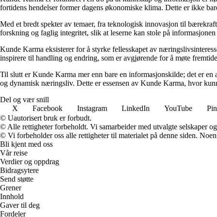
fortidens hendelser former dagens økonomiske klima. Dette er ikke bare
Med et bredt spekter av temaer, fra teknologisk innovasjon til bærekraft
forskning og faglig integritet, slik at leserne kan stole på informasjo
Kunde Karma eksisterer for å styrke fellesskapet av næringslivsinteres
inspirere til handling og endring, som er avgjørende for å møte fremtide
Til slutt er Kunde Karma mer enn bare en informasjonskilde; det er en a
og dynamisk næringsliv. Dette er essensen av Kunde Karma, hvor kunn
Del og vær snill
X
Facebook
Instagram
LinkedIn
YouTube
Pin
© Uautorisert bruk er forbudt.
© Alle rettigheter forbeholdt. Vi samarbeider med utvalgte selskaper o
© Vi forbeholder oss alle rettigheter til materialet på denne siden. Noe
Bli kjent med oss
Vår reise
Verdier og oppdrag
Bidragsytere
Send støtte
Grener
Innhold
Gaver til deg
Fordeler