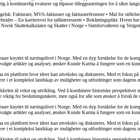
ig å kontinuerlig evaluere og tilpasse tilleggsnæringen for å sikre langs
ngelsk: Fakturaer, MVA-fakturaer og fakturareferanser
•
Mal for stiftel
ider – En karrierevei for tallinteresserte
•
Bokføringsplikt: Hvem har p
•
Norsk Skattekalkulator og Skatter i Norge
•
Statsforvalteren og Ver
emaer knyttet til næringslivet i Norge. Med en dyp forståelse for de ko
utvalgte artikler og analyser, ønsker Kunde Karma å fungere som en kunn
ma en plattform hvor ideer kan utveksles og diskuteres. Med et fokus på 
igere i et komplekst landskap av muligheter og utfordringer som dagens n
kelen til vekst og utvikling. Ved å kombinere historiske perspektiver m
 viktig for beslutningstakere, men også for alle som ønsker å forstå d
emaer knyttet til næringslivet i Norge. Med en dyp forståelse for de ko
utvalgte artikler og analyser, ønsker Kunde Karma å fungere som en kunn
ma en plattform hvor ideer kan utveksles og diskuteres. Med et fokus på 
igere i et komplekst landskap av muligheter og utfordringer som dagens n
kelen til vekst og utvikling. Ved å kombinere historiske perspektiver m