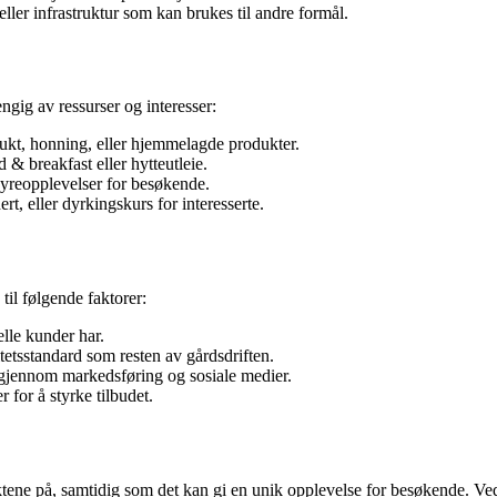
ler infrastruktur som kan brukes til andre formål.
ngig av ressurser og interesser:
ukt, honning, eller hjemmelagde produkter.
& breakfast eller hytteutleie.
dyreopplevelser for besøkende.
t, eller dyrkingskurs for interesserte.
til følgende faktorer:
lle kunder har.
etsstandard som resten av gårdsdriften.
jennom markedsføring og sosiale medier.
 for å styrke tilbudet.
ktene på, samtidig som det kan gi en unik opplevelse for besøkende. Ved