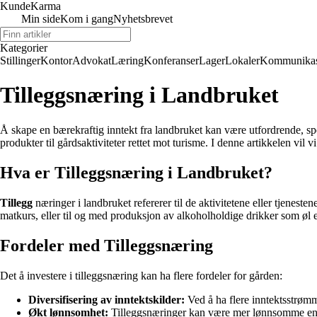
Kunde
Karma
Min side
Kom i gang
Nyhetsbrevet
Kategorier
Stillinger
Kontor
Advokat
Læring
Konferanser
Lager
Lokaler
Kommunikas
Tilleggsnæring i Landbruket
Å skape en bærekraftig inntekt fra landbruket kan være utfordrende, spe
produkter til gårdsaktiviteter rettet mot turisme. I denne artikkelen vil
Hva er Tilleggsnæring i Landbruket?
Tillegg
næringer i landbruket refererer til de aktivitetene eller tjenes
matkurs, eller til og med produksjon av alkoholholdige drikker som øl e
Fordeler med Tilleggsnæring
Det å investere i tilleggsnæring kan ha flere fordeler for gården:
Diversifisering av inntektskilder:
Ved å ha flere inntektsstrømm
Økt lønnsomhet:
Tilleggsnæringer kan være mer lønnsomme enn