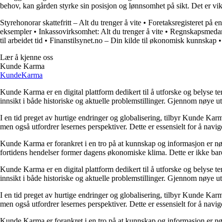
behov, kan gården styrke sin posisjon og lønnsomhet på sikt. Det er vikt
Styrehonorar skattefritt – Alt du trenger å vite
•
Foretaksregisteret på e
eksempler
•
Inkassovirksomhet: Alt du trenger å vite
•
Regnskapsmedarbe
til arbeidet tid
•
Finanstilsynet.no – Din kilde til økonomisk kunnskap
Lær å kjenne oss
Kunde Karma
Kunde
Karma
Kunde Karma er en digital plattform dedikert til å utforske og belyse t
innsikt i både historiske og aktuelle problemstillinger. Gjennom nøye 
I en tid preget av hurtige endringer og globalisering, tilbyr Kunde Kar
men også utfordrer lesernes perspektiver. Dette er essensielt for å nav
Kunde Karma er forankret i en tro på at kunnskap og informasjon er nøk
fortidens hendelser former dagens økonomiske klima. Dette er ikke bare
Kunde Karma er en digital plattform dedikert til å utforske og belyse t
innsikt i både historiske og aktuelle problemstillinger. Gjennom nøye 
I en tid preget av hurtige endringer og globalisering, tilbyr Kunde Kar
men også utfordrer lesernes perspektiver. Dette er essensielt for å nav
Kunde Karma er forankret i en tro på at kunnskap og informasjon er nøk