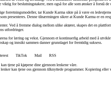
 viktig for beslutningstakere, men også for alle som ønsker å forstå d
ige forretningsmodeller, tar Kunde Karma sikte på å være en ledestjerne 
nen som presenteres. Denne tilnærmingen sikrer at Kunde Karma er en res
senter. Ved å fremme dialog mellom ulike aktører, skapes det en plattf
ns utfordringer.
rena for læring og vekst. Gjennom et kontinuerlig arbeid med å utvikle i
skap og innsikt sammen danner grunnlaget for fremtidig suksess.
terest
TikTok
Mail
RSS
g kan tjene på kjøpene dine gjennom lenkene våre.
n lenker kan tjene oss gjennom tilknyttede programmer. Kopiering eller v