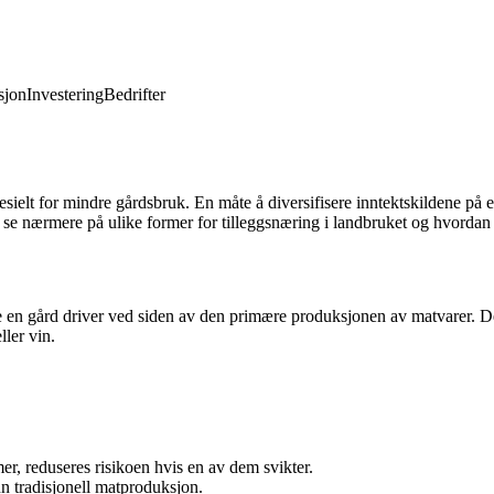
jon
Investering
Bedrifter
sielt for mindre gårdsbruk. En måte å diversifisere inntektskildene på e
 vi se nærmere på ulike former for tilleggsnæring i landbruket og hvordan
tene en gård driver ved siden av den primære produksjonen av matvarer. De
ller vin.
er, reduseres risikoen hvis en av dem svikter.
 tradisjonell matproduksjon.