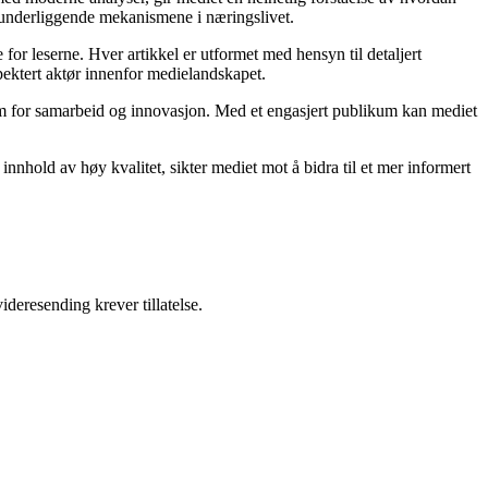
e underliggende mekanismene i næringslivet.
for leserne. Hver artikkel er utformet med hensyn til detaljert
pektert aktør innenfor medielandskapet.
orm for samarbeid og innovasjon. Med et engasjert publikum kan mediet
nnhold av høy kvalitet, sikter mediet mot å bidra til et mer informert
ideresending krever tillatelse.