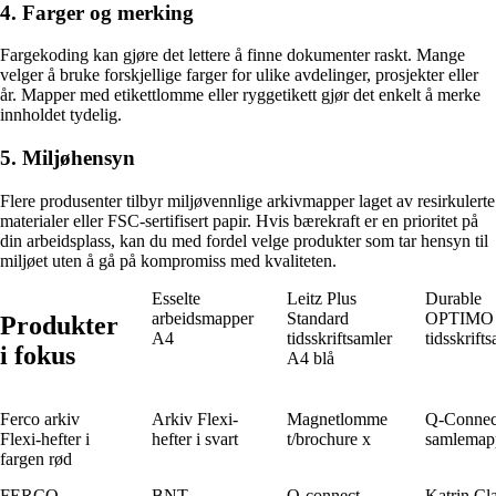
4. Farger og merking
Fargekoding kan gjøre det lettere å finne dokumenter raskt. Mange
velger å bruke forskjellige farger for ulike avdelinger, prosjekter eller
år. Mapper med etikettlomme eller ryggetikett gjør det enkelt å merke
innholdet tydelig.
5. Miljøhensyn
Flere produsenter tilbyr miljøvennlige arkivmapper laget av resirkulerte
materialer eller FSC-sertifisert papir. Hvis bærekraft er en prioritet på
din arbeidsplass, kan du med fordel velge produkter som tar hensyn til
miljøet uten å gå på kompromiss med kvaliteten.
Esselte
Leitz Plus
Durable
arbeidsmapper
Standard
OPTIMO
Produkter
A4
tidsskriftsamler
tidsskrift
i fokus
A4 blå
Ferco arkiv
Arkiv Flexi-
Magnetlomme
Q-Connec
Flexi-hefter i
hefter i svart
t/brochure x
samlemap
fargen rød
FERCO-
BNT
Q-connect
Katrin Cla