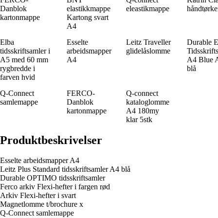
Danblok
elastikkmappe
eleastikmappe
håndtørke
kartonmappe
Kartong svart
A4
Elba
Esselte
Leitz Traveller
Durable 
tidsskriftsamler i
arbeidsmapper
glidelåslomme
Tidsskrift
A5 med 60 mm
A4
A4 Blue 
rygbredde i
blå
farven hvid
Q-Connect
FERCO-
Q-connect
samlemappe
Danblok
kataloglomme
kartonmappe
A4 180my
klar 5stk
Produktbeskrivelser
Esselte arbeidsmapper A4
Leitz Plus Standard tidsskriftsamler A4 blå
Durable OPTIMO tidsskriftsamler
Ferco arkiv Flexi-hefter i fargen rød
Arkiv Flexi-hefter i svart
Magnetlomme t/brochure x
Q-Connect samlemappe