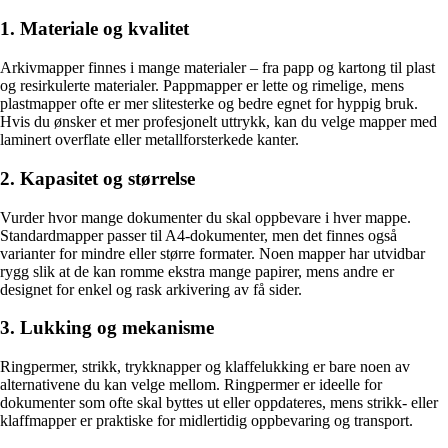
1. Materiale og kvalitet
Arkivmapper finnes i mange materialer – fra papp og kartong til plast
og resirkulerte materialer. Pappmapper er lette og rimelige, mens
plastmapper ofte er mer slitesterke og bedre egnet for hyppig bruk.
Hvis du ønsker et mer profesjonelt uttrykk, kan du velge mapper med
laminert overflate eller metallforsterkede kanter.
2. Kapasitet og størrelse
Vurder hvor mange dokumenter du skal oppbevare i hver mappe.
Standardmapper passer til A4-dokumenter, men det finnes også
varianter for mindre eller større formater. Noen mapper har utvidbar
rygg slik at de kan romme ekstra mange papirer, mens andre er
designet for enkel og rask arkivering av få sider.
3. Lukking og mekanisme
Ringpermer, strikk, trykknapper og klaffelukking er bare noen av
alternativene du kan velge mellom. Ringpermer er ideelle for
dokumenter som ofte skal byttes ut eller oppdateres, mens strikk- eller
klaffmapper er praktiske for midlertidig oppbevaring og transport.