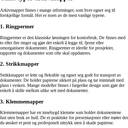
Arkivmapper finnes i mange utforminger, som hver egner seg til
forskjellige formål. Her er noen av de mest vanlige typene.
1. Ringpermer
Ringpermer er den klassiske løsningen for kontorbruk. De finnes med
to eller fire ringer og gjør det enkelt å legge til, fjerne eller
omorganisere dokumenter. Ringpermer er ideelle for prosjekter,
rapporter og dokumenter som ofte skal oppdateres.
2. Strikkmapper
Strikkmapper er lette og fleksible og egner seg godt for transport av
dokumenter. De holder papirene sikkert på plass og tar minimalt med
plass i vesken. Mange modeller finnes i fargerike design som gjør det
enkelt å skille mellom ulike sett med dokumenter.
3. Klemmemapper
Klemmemapper har en innebygd klemme som holder dokumentene
fast uten bruk av hull. De er praktiske for presentasjoner eller møter der
du ønsker et pent og profesjonelt uttrykk uten å skade papirene.