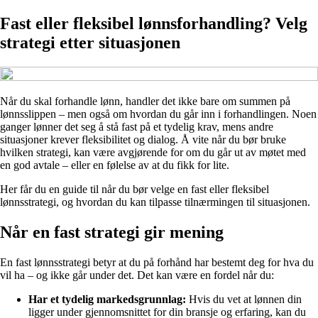
Fast eller fleksibel lønnsforhandling? Velg
strategi etter situasjonen
Når du skal forhandle lønn, handler det ikke bare om summen på
lønnsslippen – men også om hvordan du går inn i forhandlingen. Noen
ganger lønner det seg å stå fast på et tydelig krav, mens andre
situasjoner krever fleksibilitet og dialog. Å vite når du bør bruke
hvilken strategi, kan være avgjørende for om du går ut av møtet med
en god avtale – eller en følelse av at du fikk for lite.
Her får du en guide til når du bør velge en fast eller fleksibel
lønnsstrategi, og hvordan du kan tilpasse tilnærmingen til situasjonen.
Når en fast strategi gir mening
En fast lønnsstrategi betyr at du på forhånd har bestemt deg for hva du
vil ha – og ikke går under det. Det kan være en fordel når du:
Har et tydelig markedsgrunnlag:
Hvis du vet at lønnen din
ligger under gjennomsnittet for din bransje og erfaring, kan du