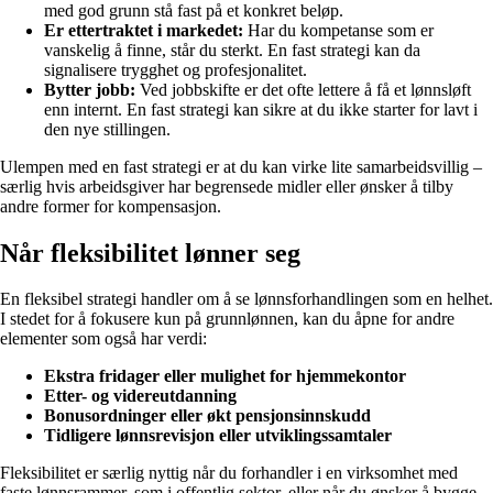
med god grunn stå fast på et konkret beløp.
Er ettertraktet i markedet:
Har du kompetanse som er
vanskelig å finne, står du sterkt. En fast strategi kan da
signalisere trygghet og profesjonalitet.
Bytter jobb:
Ved jobbskifte er det ofte lettere å få et lønnsløft
enn internt. En fast strategi kan sikre at du ikke starter for lavt i
den nye stillingen.
Ulempen med en fast strategi er at du kan virke lite samarbeidsvillig –
særlig hvis arbeidsgiver har begrensede midler eller ønsker å tilby
andre former for kompensasjon.
Når fleksibilitet lønner seg
En fleksibel strategi handler om å se lønnsforhandlingen som en helhet.
I stedet for å fokusere kun på grunnlønnen, kan du åpne for andre
elementer som også har verdi:
Ekstra fridager eller mulighet for hjemmekontor
Etter- og videreutdanning
Bonusordninger eller økt pensjonsinnskudd
Tidligere lønnsrevisjon eller utviklingssamtaler
Fleksibilitet er særlig nyttig når du forhandler i en virksomhet med
faste lønnsrammer, som i offentlig sektor, eller når du ønsker å bygge