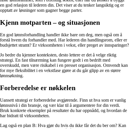
en god relasjon til lederen din. Det viser at du tenker langsiktig og er
opptatt av løsninger som gagner begge parter.
Kjenn motparten – og situasjonen
En god lønnsforhandling handler ikke bare om deg, men også om å
forstå hvem du forhandler med. Har lederen din handlingsrom, eller er
budsjettet stramt? Er virksomheten i vekst, eller preget av innsparinger?
Jo bedre du kjenner konteksten, desto lettere er det å velge riktig
strategi. En fast tilnærming kan fungere godt i en bedrift med
overskudd, men være risikabel i en presset organisasjon. Omvendt kan
for mye fleksibilitet i en vekstfase gjøre at du går glipp av en større
lønnsøkning.
Forberedelse er nøkkelen
Uansett strategi er forberedelse avgjørende. Finn ut hva som er vanlig
lønnsnivå i din bransje, og vær klar til å argumentere for din verdi.
Bruk konkrete eksempler på resultater du har oppnådd, og hvordan de
har bidratt til virksomheten.
Lag også en plan B: Hva gjør du hvis du ikke får det du ber om? Kan