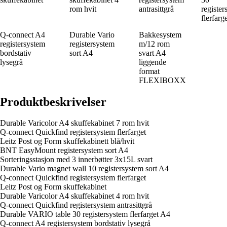
rom hvit
antrasittgrå
register
flerfarg
Q-connect A4
Durable Vario
Bakkesystem
registersystem
registersystem
m/12 rom
bordstativ
sort A4
svart A4
lysegrå
liggende
format
FLEXIBOXX
Produktbeskrivelser
Durable Varicolor A4 skuffekabinet 7 rom hvit
Q-connect Quickfind registersystem flerfarget
Leitz Post og Form skuffekabinett blå/hvit
BNT EasyMount registersystem sort A4
Sorteringsstasjon med 3 innerbøtter 3x15L svart
Durable Vario magnet wall 10 registersystem sort A4
Q-connect Quickfind registersystem flerfarget
Leitz Post og Form skuffekabinet
Durable Varicolor A4 skuffekabinet 4 rom hvit
Q-connect Quickfind registersystem antrasittgrå
Durable VARIO table 30 registersystem flerfarget A4
Q-connect A4 registersystem bordstativ lysegrå