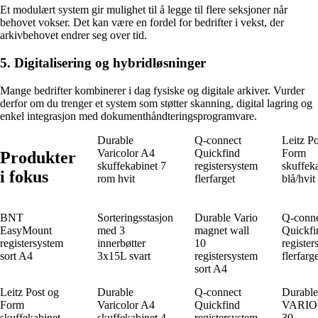
Et modulært system gir mulighet til å legge til flere seksjoner når
behovet vokser. Det kan være en fordel for bedrifter i vekst, der
arkivbehovet endrer seg over tid.
5. Digitalisering og hybridløsninger
Mange bedrifter kombinerer i dag fysiske og digitale arkiver. Vurder
derfor om du trenger et system som støtter skanning, digital lagring og
enkel integrasjon med dokumenthåndteringsprogramvare.
Durable
Q-connect
Leitz P
Varicolor A4
Quickfind
Form
Produkter
skuffekabinet 7
registersystem
skuffeka
i fokus
rom hvit
flerfarget
blå/hvit
BNT
Sorteringsstasjon
Durable Vario
Q-conn
EasyMount
med 3
magnet wall
Quickfi
registersystem
innerbøtter
10
register
sort A4
3x15L svart
registersystem
flerfarg
sort A4
Leitz Post og
Durable
Q-connect
Durable
Form
Varicolor A4
Quickfind
VARIO 
skuffekabinet
skuffekabinet 4
registersystem
30