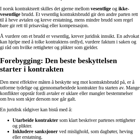
I norsk kontraktsrett skilles det gjerne mellom
vesentlige
og
ikke-
vesentlige
brudd. Et vesentlig kontraktsbrudd gir den andre parten rett
til å heve avtalen og kreve erstatning, mens mindre brudd som regel
bare gir rett til prisavslag eller kompensasjon.
Å vurdere om et brudd er vesentlig, krever juridisk innsikt. En advokat
kan hjelpe med å tolke kontraktens ordlyd, vurdere faktum i saken og
gi råd om hvilke rettigheter og plikter som gjelder.
Forebygging: Den beste beskyttelsen
starter i kontrakten
Den mest effektive måten å beskytte seg mot kontraktsbrudd på, er å
utforme tydelige og gjennomarbeidede kontrakter fra starten av. Mange
konflikter oppstår fordi avtaler er uklare eller mangler bestemmelser
om hva som skjer dersom noe går galt.
En juridisk rådgiver kan bistå med å:
Utarbeide kontrakter
som klart beskriver partenes rettigheter
og plikter.
Inkludere sanksjoner
ved mislighold, som dagbøter, heving
eller erstatning.