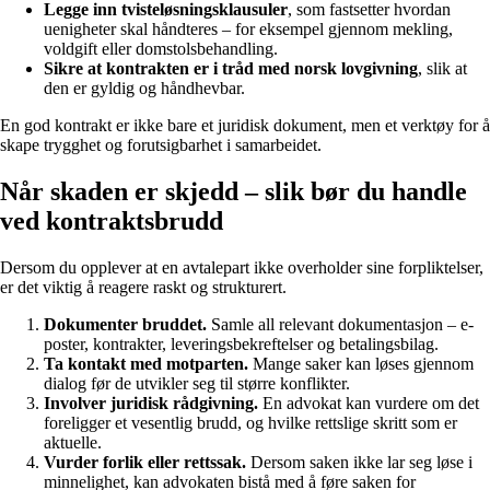
Legge inn tvisteløsningsklausuler
, som fastsetter hvordan
uenigheter skal håndteres – for eksempel gjennom mekling,
voldgift eller domstolsbehandling.
Sikre at kontrakten er i tråd med norsk lovgivning
, slik at
den er gyldig og håndhevbar.
En god kontrakt er ikke bare et juridisk dokument, men et verktøy for å
skape trygghet og forutsigbarhet i samarbeidet.
Når skaden er skjedd – slik bør du handle
ved kontraktsbrudd
Dersom du opplever at en avtalepart ikke overholder sine forpliktelser,
er det viktig å reagere raskt og strukturert.
Dokumenter bruddet.
Samle all relevant dokumentasjon – e-
poster, kontrakter, leveringsbekreftelser og betalingsbilag.
Ta kontakt med motparten.
Mange saker kan løses gjennom
dialog før de utvikler seg til større konflikter.
Involver juridisk rådgivning.
En advokat kan vurdere om det
foreligger et vesentlig brudd, og hvilke rettslige skritt som er
aktuelle.
Vurder forlik eller rettssak.
Dersom saken ikke lar seg løse i
minnelighet, kan advokaten bistå med å føre saken for