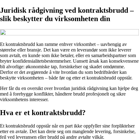
Juridisk rådgivning ved kontraktsbrudd –
slik beskytter du virksomheten din
Et kontraktsbrudd kan ramme enhver virksomhet – uavhengig av
størrelse eller bransje. Det kan være en leverandør som ikke leverer
som avtalt, en kunde som ikke betaler, eller en samarbeidspartner som
bryter konfidensialitetsbestemmelser. Uansett årsak kan konsekvensene
bli alvorlige: økonomiske tap, forsinkelser og skadet omdømme.
Derfor er det avgjørende å vite hvordan du som bedriftsleder kan
beskytte virksomheten – både før og etter et kontraktsbrudd oppstår.
Her får du en oversikt over hvordan juridisk rådgivning kan hjelpe deg
med å forebygge konflikter, håndtere brudd profesjonelt og sikre
virksomhetens interesser.
Hva er et kontraktsbrudd?
Et kontraktsbrudd oppstår når en part ikke oppfyller sine forpliktelser
etter en avtale. Det kan dreie seg om manglende levering, forsinkelse,
feil ved leveransen eller brudd på andre avtalte vilkår.