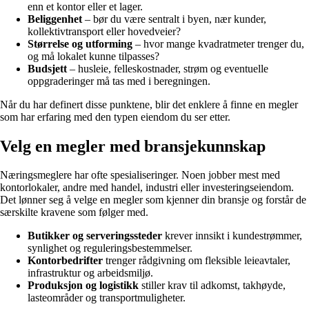
enn et kontor eller et lager.
Beliggenhet
– bør du være sentralt i byen, nær kunder,
kollektivtransport eller hovedveier?
Størrelse og utforming
– hvor mange kvadratmeter trenger du,
og må lokalet kunne tilpasses?
Budsjett
– husleie, felleskostnader, strøm og eventuelle
oppgraderinger må tas med i beregningen.
Når du har definert disse punktene, blir det enklere å finne en megler
som har erfaring med den typen eiendom du ser etter.
Velg en megler med bransjekunnskap
Næringsmeglere har ofte spesialiseringer. Noen jobber mest med
kontorlokaler, andre med handel, industri eller investeringseiendom.
Det lønner seg å velge en megler som kjenner din bransje og forstår de
særskilte kravene som følger med.
Butikker og serveringssteder
krever innsikt i kundestrømmer,
synlighet og reguleringsbestemmelser.
Kontorbedrifter
trenger rådgivning om fleksible leieavtaler,
infrastruktur og arbeidsmiljø.
Produksjon og logistikk
stiller krav til adkomst, takhøyde,
lasteområder og transportmuligheter.