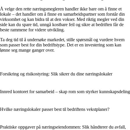
Å velge den rette næringsmegleren handler ikke bare om å finne et
lokale – det handler om å finne en samarbeidspartner som forstår din
virksomhet og kan bidra til at den vokser. Med riktig megler ved din
side kan du spare tid, unngå kostbare feil og sikre at bedriften får de
beste rammene for videre utvikling.
Ta deg tid til å undersøke markedet, stille spørsmål og vurdere hvem
som passer best for din bedriftstype. Det er en investering som kan
lønne seg mange ganger over.
Forsikring og risikostyring: Slik sikrer du dine næringslokaler
Innred kontoret for samarbeid – skap rom som styrker kunnskapsdeling
Hvilke næringslokaler passer best til bedriftens vekstplaner?
Praktiske oppgaver på næringseiendommen: Slik håndterer du avfall,