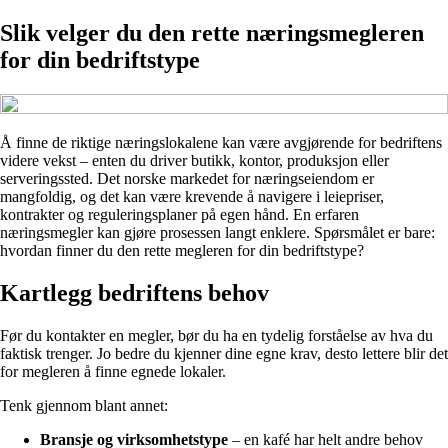
Slik velger du den rette næringsmegleren
for din bedriftstype
Å finne de riktige næringslokalene kan være avgjørende for bedriftens
videre vekst – enten du driver butikk, kontor, produksjon eller
serveringssted. Det norske markedet for næringseiendom er
mangfoldig, og det kan være krevende å navigere i leiepriser,
kontrakter og reguleringsplaner på egen hånd. En erfaren
næringsmegler kan gjøre prosessen langt enklere. Spørsmålet er bare:
hvordan finner du den rette megleren for din bedriftstype?
Kartlegg bedriftens behov
Før du kontakter en megler, bør du ha en tydelig forståelse av hva du
faktisk trenger. Jo bedre du kjenner dine egne krav, desto lettere blir det
for megleren å finne egnede lokaler.
Tenk gjennom blant annet:
Bransje og virksomhetstype
– en kafé har helt andre behov