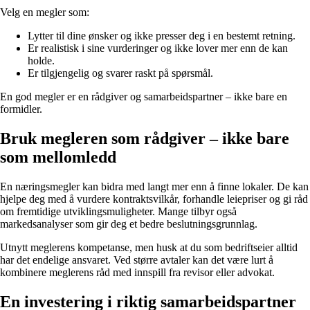
Velg en megler som:
Lytter til dine ønsker og ikke presser deg i en bestemt retning.
Er realistisk i sine vurderinger og ikke lover mer enn de kan
holde.
Er tilgjengelig og svarer raskt på spørsmål.
En god megler er en rådgiver og samarbeidspartner – ikke bare en
formidler.
Bruk megleren som rådgiver – ikke bare
som mellomledd
En næringsmegler kan bidra med langt mer enn å finne lokaler. De kan
hjelpe deg med å vurdere kontraktsvilkår, forhandle leiepriser og gi råd
om fremtidige utviklingsmuligheter. Mange tilbyr også
markedsanalyser som gir deg et bedre beslutningsgrunnlag.
Utnytt meglerens kompetanse, men husk at du som bedriftseier alltid
har det endelige ansvaret. Ved større avtaler kan det være lurt å
kombinere meglerens råd med innspill fra revisor eller advokat.
En investering i riktig samarbeidspartner