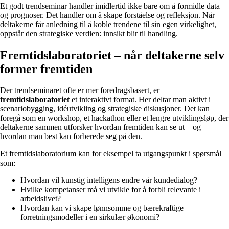
Et godt trendseminar handler imidlertid ikke bare om å formidle data
og prognoser. Det handler om å skape forståelse og refleksjon. Når
deltakerne får anledning til å koble trendene til sin egen virkelighet,
oppstår den strategiske verdien: innsikt blir til handling.
Fremtidslaboratoriet – når deltakerne selv
former fremtiden
Der trendseminaret ofte er mer foredragsbasert, er
fremtidslaboratoriet
et interaktivt format. Her deltar man aktivt i
scenariobygging, idéutvikling og strategiske diskusjoner. Det kan
foregå som en workshop, et hackathon eller et lengre utviklingsløp, der
deltakerne sammen utforsker hvordan fremtiden kan se ut – og
hvordan man best kan forberede seg på den.
Et fremtidslaboratorium kan for eksempel ta utgangspunkt i spørsmål
som:
Hvordan vil kunstig intelligens endre vår kundedialog?
Hvilke kompetanser må vi utvikle for å forbli relevante i
arbeidslivet?
Hvordan kan vi skape lønnsomme og bærekraftige
forretningsmodeller i en sirkulær økonomi?