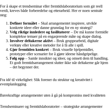
For å skape et trendseminar eller fremtidslaboratorium som gir reell
verdi, kreves både forberedelse og etterarbeid. Her er noen sentrale
steg:
Definer formålet
– Skal arrangementet inspirere, utvikle
konkrete ideer eller danne grunnlag for en ny strategi?
Velg riktige innledere og fasilitatorer
– De må kunne formidle
komplekse temaer på en engasjerende måte og skape dialog.
Involver deltakerne aktivt
– Bruk gruppearbeid, digitale
verktøy eller kreative metoder for å få alle i spill.
Gjør fremtiden konkret
– Bruk visuelle hjelpemidler,
prototyper eller scenarier for å gjøre ideene håndgripelige.
Følg opp
– Samle innsikter og ideer, og omsett dem til handling.
Et godt fremtidsarrangement slutter ikke når deltakerne går hjem
– det begynner der.
Fra idé til virkelighet: Slik forener du struktur og kreativitet i
eventplanlegging
Bærekraftige arrangementer uten å gå på kompromiss med kvaliteten
Trendseminarer og fremtidslaboratorier – strategiske arrangementer