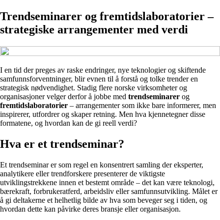
Trendseminarer og fremtidslaboratorier –
strategiske arrangementer med verdi
I en tid der preges av raske endringer, nye teknologier og skiftende
samfunnsforventninger, blir evnen til å forstå og tolke trender en
strategisk nødvendighet. Stadig flere norske virksomheter og
organisasjoner velger derfor å jobbe med
trendseminarer
og
fremtidslaboratorier
– arrangementer som ikke bare informerer, men
inspirerer, utfordrer og skaper retning. Men hva kjennetegner disse
formatene, og hvordan kan de gi reell verdi?
Hva er et trendseminar?
Et trendseminar er som regel en konsentrert samling der eksperter,
analytikere eller trendforskere presenterer de viktigste
utviklingstrekkene innen et bestemt område – det kan være teknologi,
bærekraft, forbrukeratferd, arbeidsliv eller samfunnsutvikling. Målet er
å gi deltakerne et helhetlig bilde av hva som beveger seg i tiden, og
hvordan dette kan påvirke deres bransje eller organisasjon.