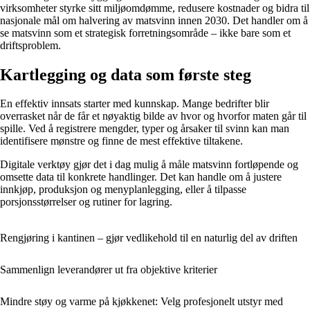
virksomheter styrke sitt miljøomdømme, redusere kostnader og bidra til
nasjonale mål om halvering av matsvinn innen 2030. Det handler om å
se matsvinn som et strategisk forretningsområde – ikke bare som et
driftsproblem.
Kartlegging og data som første steg
En effektiv innsats starter med kunnskap. Mange bedrifter blir
overrasket når de får et nøyaktig bilde av hvor og hvorfor maten går til
spille. Ved å registrere mengder, typer og årsaker til svinn kan man
identifisere mønstre og finne de mest effektive tiltakene.
Digitale verktøy gjør det i dag mulig å måle matsvinn fortløpende og
omsette data til konkrete handlinger. Det kan handle om å justere
innkjøp, produksjon og menyplanlegging, eller å tilpasse
porsjonsstørrelser og rutiner for lagring.
Rengjøring i kantinen – gjør vedlikehold til en naturlig del av driften
Sammenlign leverandører ut fra objektive kriterier
Mindre støy og varme på kjøkkenet: Velg profesjonelt utstyr med