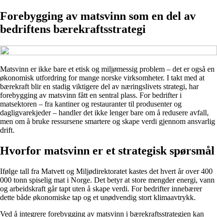
Forebygging av matsvinn som en del av
bedriftens bærekraftsstrategi
Matsvinn er ikke bare et etisk og miljømessig problem – det er også en
økonomisk utfordring for mange norske virksomheter. I takt med at
bærekraft blir en stadig viktigere del av næringslivets strategi, har
forebygging av matsvinn fått en sentral plass. For bedrifter i
matsektoren – fra kantiner og restauranter til produsenter og
dagligvarekjeder – handler det ikke lenger bare om å redusere avfall,
men om å bruke ressursene smartere og skape verdi gjennom ansvarlig
drift.
Hvorfor matsvinn er et strategisk spørsmål
Ifølge tall fra Matvett og Miljødirektoratet kastes det hvert år over 400
000 tonn spiselig mat i Norge. Det betyr at store mengder energi, vann
og arbeidskraft går tapt uten å skape verdi. For bedrifter innebærer
dette både økonomiske tap og et unødvendig stort klimaavtrykk.
Ved å integrere forebygging av matsvinn i bærekraftsstrategien kan