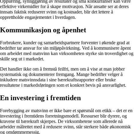
Opplæring, synliggjøring av resultater og små konkurranser kan være
effektive virkemidler for å skape motivasjon. Når ansatte ser at deres
innsats faktisk reduserer svinn og kostnader, blir det lettere å
opprettholde engasjementet i hverdagen.
Kommunikasjon og åpenhet
Forbrukere, kunder og samarbeidspartnere forventer i økende grad at
bedrifter tar ansvar for sin miljøpåvirkning. Ved å kommunisere åpent
om arbeidet med matsvinn kan virksomheten styrke sin troverdighet og
skille seg ut i markedet.
Det handler ikke om å fremstå feilfri, men om å vise at man jobber
systematisk og dokumenterer fremgang. Mange bedrifter velger å
inkludere matsvinnsdata i sine bærekraftsrapporter eller bruke
resultatene i markedsføringen som et konkret bevis på ansvarlighet.
En investering i fremtiden
Forebygging av matsvinn er ikke bare et spørsmål om etikk – det er en
investering i fremtidens forretningsmodell. Ressurser blir dyrere, og
kravene til bærekraft skjerpes. De virksomhetene som allerede nå
arbeider målrettet med å redusere svinn, står sterkere både økonomisk
og omdømmemessig.