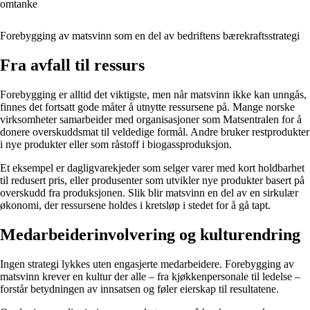
omtanke
Forebygging av matsvinn som en del av bedriftens bærekraftsstrategi
Fra avfall til ressurs
Forebygging er alltid det viktigste, men når matsvinn ikke kan unngås,
finnes det fortsatt gode måter å utnytte ressursene på. Mange norske
virksomheter samarbeider med organisasjoner som Matsentralen for å
donere overskuddsmat til veldedige formål. Andre bruker restprodukter
i nye produkter eller som råstoff i biogassproduksjon.
Et eksempel er dagligvarekjeder som selger varer med kort holdbarhet
til redusert pris, eller produsenter som utvikler nye produkter basert på
overskudd fra produksjonen. Slik blir matsvinn en del av en sirkulær
økonomi, der ressursene holdes i kretsløp i stedet for å gå tapt.
Medarbeiderinvolvering og kulturendring
Ingen strategi lykkes uten engasjerte medarbeidere. Forebygging av
matsvinn krever en kultur der alle – fra kjøkkenpersonale til ledelse –
forstår betydningen av innsatsen og føler eierskap til resultatene.