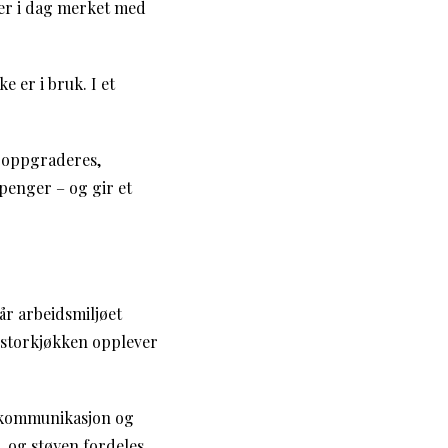
 er i dag merket med
 er i bruk. I et
g oppgraderes,
 penger – og gir et
år arbeidsmiljøet
 storkjøkken opplever
, kommunikasjon og
, og støyen fordeles