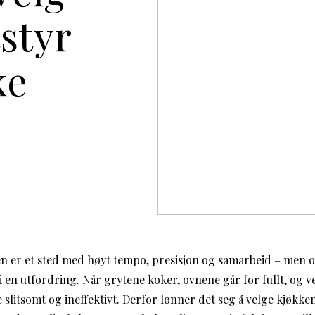
tstyr
ke
en er et sted med høyt tempo, presisjon og samarbeid – men og
 en utfordring. Når grytene koker, ovnene går for fullt, og v
e slitsomt og ineffektivt. Derfor lønner det seg å velge kjøk