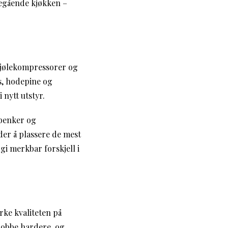
legående kjøkken –
kjølekompressorer og
ss, hodepine og
 nytt utstyr.
benker og
der å plassere de mest
gi merkbar forskjell i
rke kvaliteten på
jobbe hardere, og