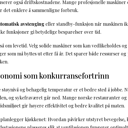
userer også driftskostnadene. Mange profesjonelle maskiner
r det enklere å sammenligne forbruk.
utomatisk avstenging
eller standby-funksjon når maskinen ikke
ike funksjoner gi betydelige besparelser over tid.
å om levetid. Velg solide maskiner som kan vedlikeholdes o
ger som må byttes ut etter få år. Det sparer både ressurser og
ken.
rgonomi som konkurransefortrinn
 støynivå og behagelig temperatur er et bedre sted å jobbe. N
elen, og sykefraværet går ned. Mange norske restauranter og
eidsmiljøet gir høyere effektivitet og bedre kvalitet på maten.
 planlegger kjøkkenet: Hvordan påvirker utstyret bevegelse
sstasjonene plasseres slik at ventilasjonen fungerer optimalt