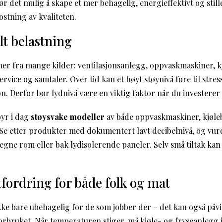
r det mulig å skape et mer behagelig, energieffektivt og stil
ostning av kvaliteten.
lt belastning
mer fra mange kilder: ventilasjonsanlegg, oppvaskmaskiner, 
ervice og samtaler. Over tid kan et høyt støynivå føre til stre
. Derfor bør lydnivå være en viktig faktor når du investerer i
byr i dag
støysvake modeller
av både oppvaskmaskiner, kjøle
 Se etter produkter med dokumentert lavt decibelnivå, og vur
gne rom eller bak lydisolerende paneler. Selv små tiltak kan 
fordring for både folk og mat
kke bare ubehagelig for de som jobber der – det kan også påvi
rbruket. Når temperaturen stiger, må kjøle- og fryseanlegg 