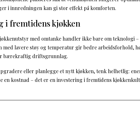
ger i innredningen kan gi stor effekt på komforten.
g i fremtidens kjøkken
 kjøkkenutstyr med omtanke handler ikke bare om teknologi –
 med lavere støy og temperatur gir bedre arbeidsforhold, høy
r bærekraftig driftsgrunnlag.
pgradere eller planlegge et nytt kjøkken, tenk helhetlig: ene
are en kostnad – det er en investering i fremtidens kjøkkenkult