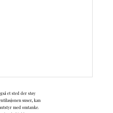
så et sted der støy
entilasjonen suser, kan
kenutstyr med omtanke.