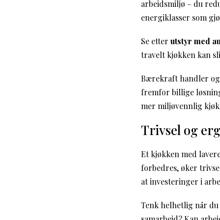
arbeidsmiljø – du red
energiklasser som gjø
Se etter
utstyr med a
travelt kjøkken kan sl
Bærekraft handler ogs
fremfor billige løsnin
mer miljøvennlig kjøk
Trivsel og e
Et kjøkken med lavere
forbedres, øker trivs
at investeringer i arb
Tenk helhetlig når du
samarbeid? Kan arbeid