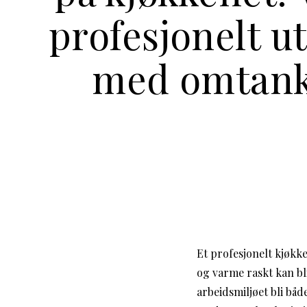
profesjonelt u
med omtan
Et profesjonelt kjøkk
og varme raskt kan bli
arbeidsmiljøet bli båd