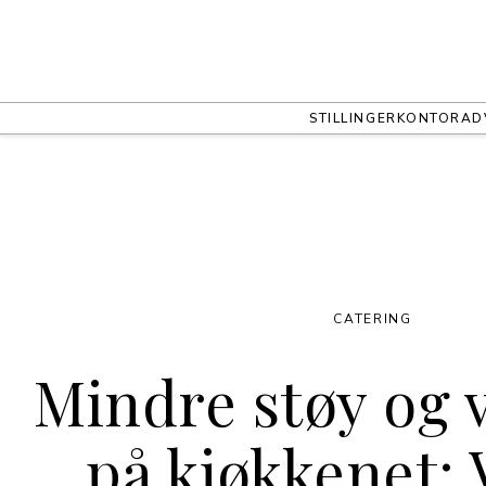
STILLINGER
KONTOR
AD
CATERING
Mindre støy og
på kjøkkenet: 