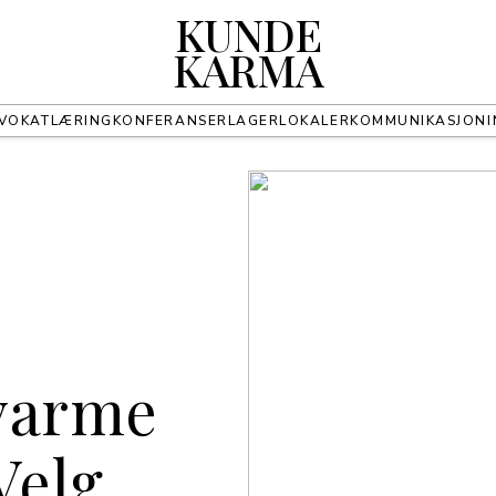
KUNDE
KARMA
VOKAT
LÆRING
KONFERANSER
LAGER
LOKALER
KOMMUNIKASJON
 varme
Velg