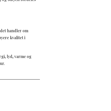
 det handler om
ere kvalitet i
rgi, lyd, varme og
ur.