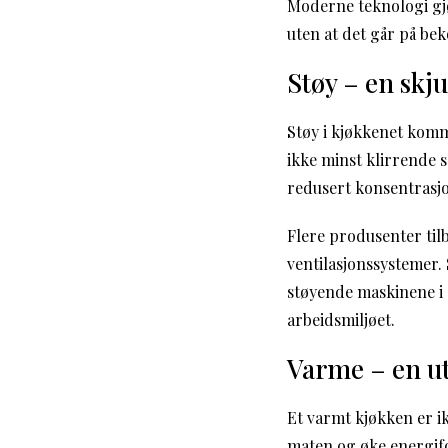
Moderne teknologi gjø
uten at det går på bek
Støy – en skju
Støy i kjøkkenet kom
ikke minst klirrende s
redusert konsentrasjon
Flere produsenter til
ventilasjonssystemer.
støyende maskinene i e
arbeidsmiljøet.
Varme – en ut
Et varmt kjøkken er i
maten og øke energifo